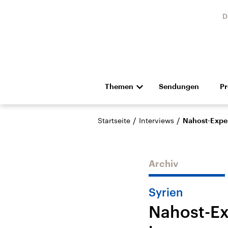
D
Themen
Sendungen
P
Die Nachrichten
Politik
/
/
Startseite
Interviews
Nahost-Exper
Hörspiel und Feature
Musik
Archiv
Syrien
Nahost-Ex
Landtagswahl Sachsen-
USA
Anhalt 2026
Aktuel