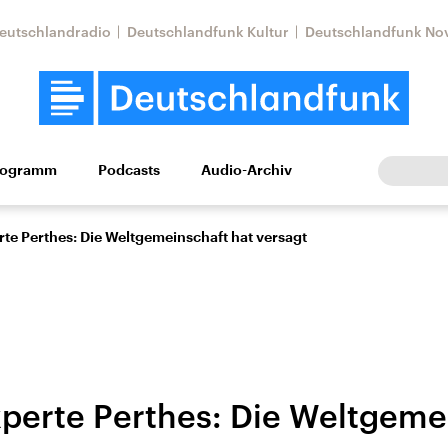
eutschlandradio
Deutschlandfunk Kultur
Deutschlandfunk No
rogramm
Podcasts
Audio-Archiv
Wirtschaft
Wissen
Kultur
Europa
Gesellschaf
te Perthes: Die Weltgemeinschaft hat versagt
perte Perthes: Die Weltgeme
Nahostkonflikt
Iran
le Beiträge,
Aktuelle Lage und
Aktuelle Lage und