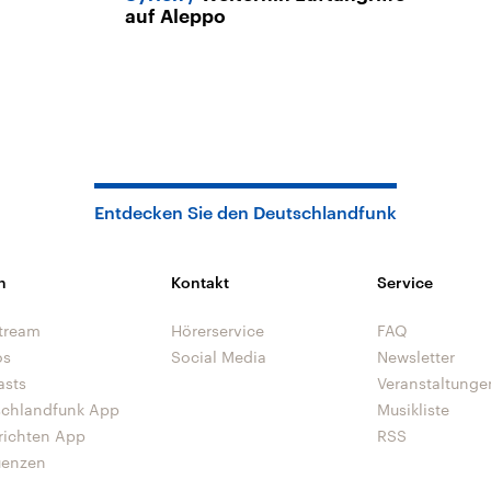
auf Aleppo
Entdecken Sie den Deutschlandfunk
n
Kontakt
Service
tream
Hörerservice
FAQ
os
Social Media
Newsletter
asts
Veranstaltunge
schlandfunk App
Musikliste
richten App
RSS
uenzen