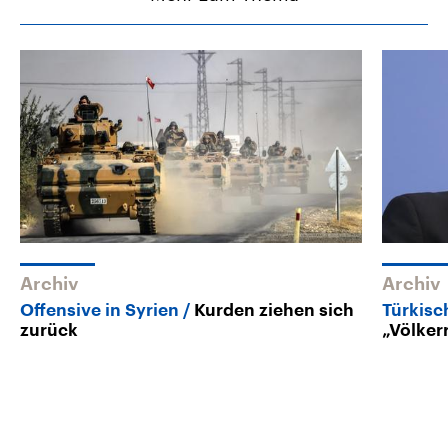
Archiv
Archiv
Offensive in Syrien
Kurden ziehen sich
Türkisc
zurück
„Völker