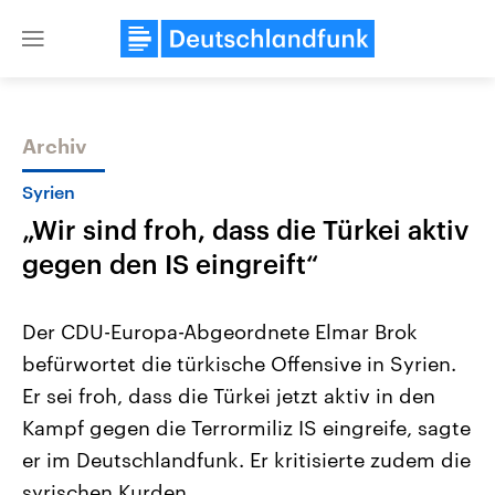
Close
menu
Archiv
Themen
Syrien
„Wir sind froh, dass die Türkei aktiv
gegen den IS eingreift“
Der CDU-Europa-Abgeordnete Elmar Brok
befürwortet die türkische Offensive in Syrien.
Landtagswahl Sachsen-Anhalt
USA
Er sei froh, dass die Türkei jetzt aktiv in den
2026
Aktuelle Beiträge, Analys
Alle Informationen
Hintergründe
Kampf gegen die Terrormiliz IS eingreife, sagte
Sachsen-Anhalt wählt am 6.
Wirtschaftlich und militäri
September 2026 einen neuen
gehören die Vereinigten S
er im Deutschlandfunk. Er kritisierte zudem die
Landtag. Seit 2021 wird das
den mächtigsten Ländern 
syrischen Kurden.
Bundesland von einer Koalition aus
mit großem Einfluss auf d