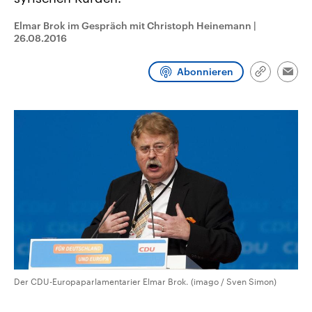
CDU, SPD und FDP regiert.-
aktuelle Weltgeschehen.
Umfragen, Prognosen,
Elmar Brok im Gespräch mit Christoph Heinemann
|
Wahlprogramme, aktuelle Berichte
26.08.2016
Sendungen
Programm
Podcasts
und Hintergründe zu den Parteien
und Kandidaten der anstehenden
Wahl.
Abonnieren
Audio-Archiv
Link
Emai
kopieren/te
Der CDU-Europaparlamentarier Elmar Brok. (imago / Sven Simon)