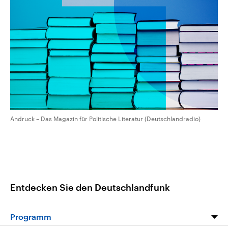
CDU, SPD und FDP regiert.-
aktuelle Weltgeschehen.
Umfragen, Prognosen,
Wahlprogramme, aktuelle Berichte
Sendungen
Programm
Podcasts
und Hintergründe zu den Parteien
und Kandidaten der anstehenden
Wahl.
Audio-Archiv
Andruck – Das Magazin für Politische Literatur (Deutschlandradio)
Entdecken Sie den Deutschlandfunk
Programm