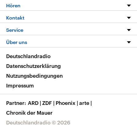
Programm
Hören
Alle Sendungen
Livestream
Kontakt
Die Nachrichten
Audios
Hörerservice
Service
Nachrichtenleicht
Podcasts
Social Media
FAQ
Über uns
Neue Beiträge auf dlf.de
Deutschlandfunk App
Newsletter
Deutschlandradio
Themen-Schwerpunkte
Nachrichten App
Deutschlandradio
Veranstaltungen
Presse
Frequenzen
Datenschutzerklärung
Musikliste
Ausbildung und Karriere
Nutzungsbedingungen
RSS
Transparenz
Impressum
Korrekturen
Barrierefreiheit
Partner
ARD
|
ZDF
|
Phoenix
|
arte
|
Chronik der Mauer
Deutschlandradio © 2026