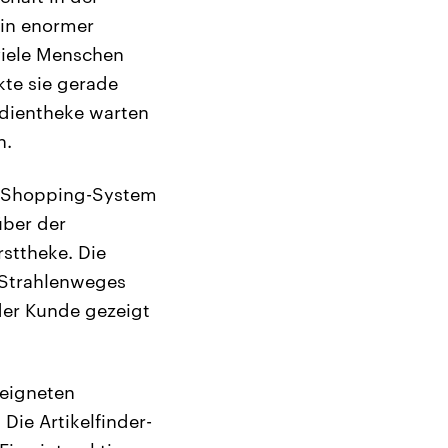
in enormer
viele Menschen
kte sie gerade
edientheke warten
n.
s Shopping-System
über der
sttheke. Die
 Strahlenweges
er Kunde gezeigt
eigneten
ie Artikelfinder-