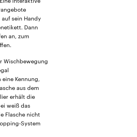
ine interaktive
erangebote
 auf sein Handy
netikett. Dann
fen an, zum
fen.
ner Wischbewegung
egal
 eine Kennung,
Flasche aus dem
er erhält die
bei weiß das
ie Flasche nicht
Shopping-System