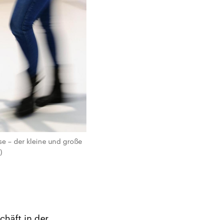
se – der kleine und große
)
häft in der