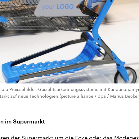
gitale Preisschilder, Gesichtserkennungssysteme mit Kundenananly
tärkt auf neue Technologien (picture alliance / dpa / Marius Becker
n im Supermarkt
ren der Supermarkt um die Ecke oder das Modegesc