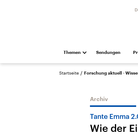
D
Themen
Sendungen
P
Die Nachrichten
Politik
/
Startseite
Forschung aktuell - Wiss
Hörspiel und Feature
Musik
Archiv
Tante Emma 2.
Wie der E
Landtagswahl Sachsen-
USA
Anhalt 2026
Aktuel