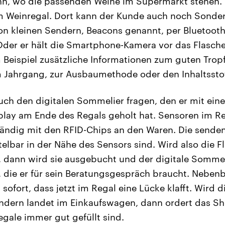
n, wo die passenden Weine im Supermarkt stehen. E
zum Weinregal. Dort kann der Kunde auch noch Sond
n kleinen Sendern, Beacons genannt, per Bluetooth
der er hält die Smartphone-Kamera vor das Flasche
 Beispiel zusätzliche Informationen zum guten Trop
 Jahrgang, zur Ausbaumethode oder den Inhaltsstof
uch den digitalen Sommelier fragen, den er mit ei
play am Ende des Regals geholt hat. Sensoren im R
ändig mit den RFID-Chips an den Waren. Die senden
telbar in der Nähe des Sensors sind. Wird also die 
dann wird sie ausgebucht und der digitale Sommeli
, die er für sein Beratungsgespräch braucht. Neben
fort, dass jetzt im Regal eine Lücke klafft. Wird d
sondern landet im Einkaufswagen, dann ordert das 
egale immer gut gefüllt sind.