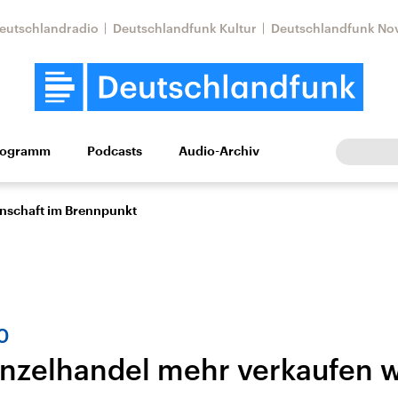
eutschlandradio
Deutschlandfunk Kultur
Deutschlandfunk No
rogramm
Podcasts
Audio-Archiv
Wirtschaft
Wissen
Kultur
Europa
Gesellschaf
enschaft im Brennpunkt
0
inzelhandel mehr verkaufen w
Nahostkonflikt
Iran
le Beiträge,
Aktuelle Lage und
Aktuelle Lage und