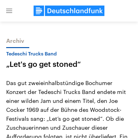
Close
menu
Archiv
Themen
Tedeschi Trucks Band
„Let's go get stoned“
Das gut zweieinhalbstündige Bochumer
Konzert der Tedeschi Trucks Band endete mit
einer wilden Jam und einem Titel, den Joe
Landtagswahl Sachsen-Anhalt
USA
Cocker 1969 auf der Bühne des Woodstock-
2026
Aktuelle Beiträge, Analys
Alle Informationen
Festivals sang: „Let’s go get stoned“. Ob die
Hintergründe
Sachsen-Anhalt wählt am 6.
Wirtschaftlich und militäri
Zuschauerinnen und Zuschauer dieser
September 2026 einen neuen
gehören die Vereinigten S
Landtag. Seit 2021 wird das
den mächtigsten Ländern 
Aufforderung folgten, ist nicht überliefert. Ein
Bundesland von einer Koalition aus
mit großem Einfluss auf d