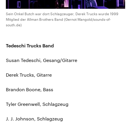
Sein Onkel Butch war dort Schlagzeuger, Derek Trucks wurde 1999
Mitglied der Allman Brothers Band (Gernot Mangold/sounds-of-
south.de)
Tedeschi Trucks Band
Susan Tedeschi, Gesang/Gitarre
Derek Trucks, Gitarre
Brandon Boone, Bass
Tyler Greenwell, Schlagzeug
J. J. Johnson, Schlagzeug