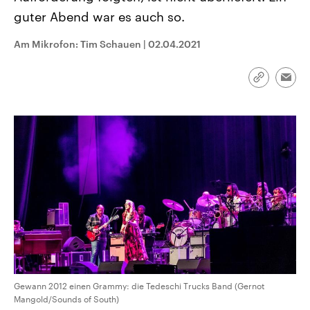
CDU, SPD und FDP regiert.-
aktuelle Weltgeschehen.
guter Abend war es auch so.
Umfragen, Prognosen,
Wahlprogramme, aktuelle Berichte
Sendungen
Programm
Podcasts
und Hintergründe zu den Parteien
Am Mikrofon: Tim Schauen
|
02.04.2021
und Kandidaten der anstehenden
Wahl.
Audio-Archiv
Link
Emai
kopieren/te
Gewann 2012 einen Grammy: die Tedeschi Trucks Band (Gernot
Mangold/Sounds of South)