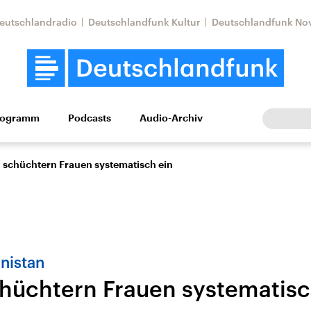
eutschlandradio
Deutschlandfunk Kultur
Deutschlandfunk No
rogramm
Podcasts
Audio-Archiv
Wirtschaft
Wissen
Kultur
Europa
Gesellschaf
n schüchtern Frauen systematisch ein
anistan
chüchtern Frauen systematisc
Nahostkonflikt
Iran
le Beiträge,
Aktuelle Lage und
Aktuelle Lage und