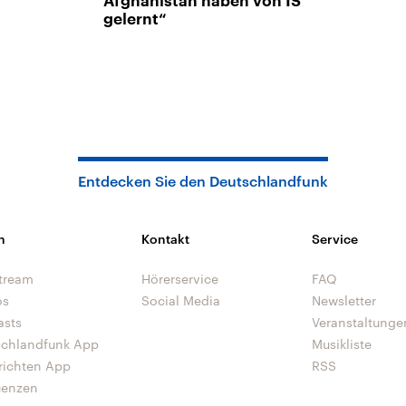
Afghanistan haben von IS
gelernt“
Entdecken Sie den Deutschlandfunk
n
Kontakt
Service
tream
Hörerservice
FAQ
os
Social Media
Newsletter
asts
Veranstaltunge
schlandfunk App
Musikliste
richten App
RSS
uenzen