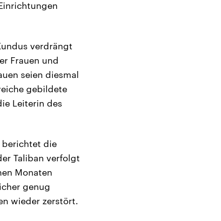
Einrichtungen
 Kundus verdrängt
ber Frauen und
rauen seien diesmal
reiche gebildete
ie Leiterin des
berichtet die
er Taliban verfolgt
enen Monaten
sicher genug
en wieder zerstört.