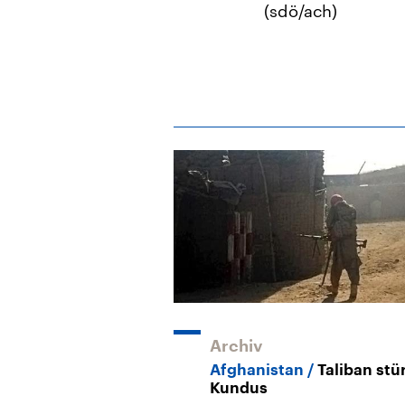
(sdö/ach)
Archiv
Afghanistan
Taliban st
Kundus