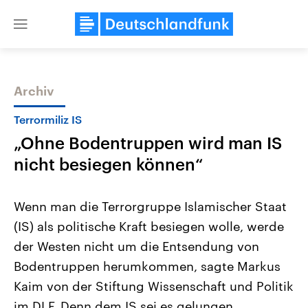
Close
menu
Archiv
Themen
Terrormiliz IS
„Ohne Bodentruppen wird man IS
nicht besiegen können“
Wenn man die Terrorgruppe Islamischer Staat
(IS) als politische Kraft besiegen wolle, werde
Landtagswahl Sachsen-Anhalt
USA
der Westen nicht um die Entsendung von
2026
Aktuelle Beiträge, Analys
Alle Informationen
Hintergründe
Bodentruppen herumkommen, sagte Markus
Sachsen-Anhalt wählt am 6.
Wirtschaftlich und militäri
September 2026 einen neuen
gehören die Vereinigten S
Kaim von der Stiftung Wissenschaft und Politik
Landtag. Seit 2021 wird das
den mächtigsten Ländern 
im DLF. Denn dem IS sei es gelungen,
Bundesland von einer Koalition aus
mit großem Einfluss auf d