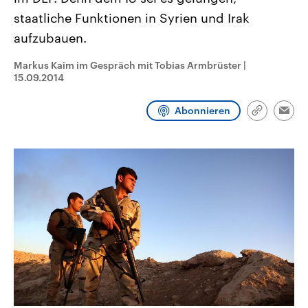
CDU, SPD und FDP regiert.-
aktuelle Weltgeschehen.
staatliche Funktionen in Syrien und Irak
Umfragen, Prognosen,
Wahlprogramme, aktuelle Berichte
aufzubauen.
Sendungen
Programm
Podcasts
und Hintergründe zu den Parteien
und Kandidaten der anstehenden
Wahl.
Markus Kaim im Gespräch mit Tobias Armbrüster
|
Audio-Archiv
15.09.2014
Abonnieren
Link
Emai
kopieren/te