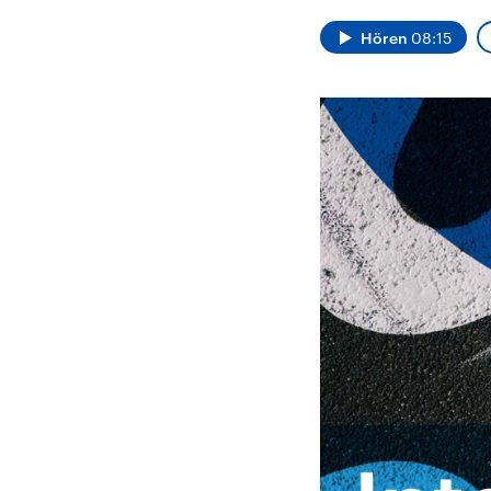
Alle Informationen
Analy
Sachsen-Anhalt wählt
Hinte
Hören
08:15
am 6. September 2026
Wirtsc
einen neuen Landtag.
militä
Seit 2021 wird das
Verein
Bundesland von einer
den m
Koalition aus CDU, SPD
Länder
und FDP regiert.-
großem
Umfragen, Prognosen,
aktuel
Wahlprogramme,
aktuelle Berichte und
Hintergründe zu den
Parteien und Kandidaten
der anstehenden Wahl.