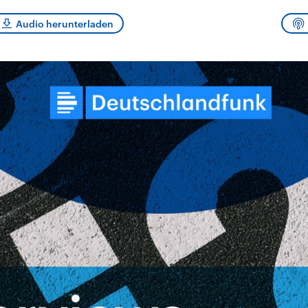
sen und
Hintergründe
Hintergründe
Der Überfall der
Der Iran – seit der
rgründe
Audio herunterladen
haftlich und
palästinensischen
Islamischen Revolu
risch gehören die
Terrororganisation
1979 auch Islamisc
igten Staaten zu
Hamas im Oktober 2023
Republik Iran – ist e
ächtigsten
auf Israel hat in der
von einem
n der Erde, mit
Region wieder die
Religionsführer auto
 Einfluss auf das
Gewalt entfacht. Israel
regierter Staat im 
le Weltgeschehen.
möchte die Hamas
Osten. Eine Feindsc
zerstören. Diese wird wie
zu Israel und zu de
die Hisbollah im Libanon
ist fest in der
vom Iran unterstützt.
Staatsideologie
verankert.