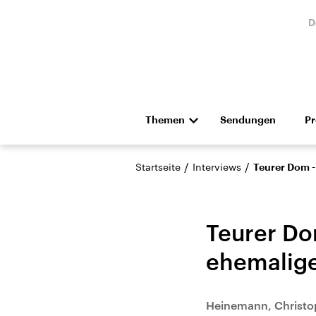
D
Themen
Sendungen
P
Die Nachrichten
Politik
/
/
Startseite
Interviews
Teurer Dom -
Hörspiel und Feature
Musik
Teurer Do
ehemalige
Landtagswahl Sachsen-
USA
Heinemann, Christo
Anhalt 2026
Aktuel