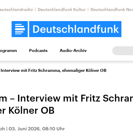
eutschlandradio
Deutschlandfunk Kultur
Deutschlandfunk No
rogramm
Podcasts
Audio-Archiv
Wirtschaft
Wissen
Kultur
Europa
Gesellschaf
 Interview mit Fritz Schramma, ehemaliger Kölner OB
m – Interview mit Fritz Schr
r Kölner OB
Nahostkonflikt
Iran
ph
|
03. Juni 2026, 08:10 Uhr
le Beiträge,
Aktuelle Lage und
Aktuelle Lage und