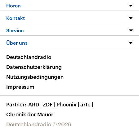
Programm
Hören
Alle Sendungen
Livestream
Kontakt
Die Nachrichten
Audios
Hörerservice
Service
Nachrichtenleicht
Podcasts
Social Media
FAQ
Über uns
Neue Beiträge auf dlf.de
Deutschlandfunk App
Newsletter
Deutschlandradio
Themen-Schwerpunkte
Nachrichten App
Deutschlandradio
Veranstaltungen
Presse
Frequenzen
Datenschutzerklärung
Musikliste
Ausbildung und Karriere
Nutzungsbedingungen
RSS
Transparenz
Impressum
Korrekturen
Barrierefreiheit
Partner
ARD
|
ZDF
|
Phoenix
|
arte
|
Chronik der Mauer
Deutschlandradio © 2026