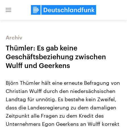
Close
menu
Archiv
Themen
Thümler: Es gab keine
Geschäftsbeziehung zwischen
Wulff und Geerkens
Björn Thümler hält eine erneute Befragung von
Christian Wulff durch den niedersächsischen
Landtag für unnötig. Es bestehe kein Zweifel,
Landtagswahl Sachsen-Anhalt
USA
2026
Aktuelle Beiträge, Analys
dass die Landesregierung zu dem damaligen
Alle Informationen
Hintergründe
Sachsen-Anhalt wählt am 6.
Wirtschaftlich und militäri
Zeitpunkt alle Fragen zu dem Kredit des
September 2026 einen neuen
gehören die Vereinigten S
Landtag. Seit 2021 wird das
den mächtigsten Ländern 
Unternehmers Egon Geerkens an Wulff korrekt
Bundesland von einer Koalition aus
mit großem Einfluss auf d