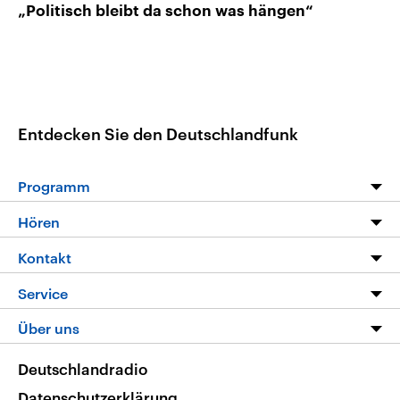
„Politisch bleibt da schon was hängen“
Entdecken Sie den Deutschlandfunk
Programm
Programm
Hören
Alle Sendungen
Livestream
Kontakt
Die Nachrichten
Audios
Hörerservice
Service
Nachrichtenleicht
Podcasts
Social Media
FAQ
Über uns
Neue Beiträge auf dlf.de
Deutschlandfunk App
Newsletter
Deutschlandradio
Themen-Schwerpunkte
Nachrichten App
Deutschlandradio
Veranstaltungen
Presse
Frequenzen
Datenschutzerklärung