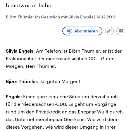
CDU, SPD und FDP regiert.-
aktuelle Weltgeschehen.
beantwortet habe.
Umfragen, Prognosen,
Wahlprogramme, aktuelle Berichte
Björn Thümler im Gespräch mit Silvia Engels
|
14.12.2011
Sendungen
Programm
Podcasts
und Hintergründe zu den Parteien
und Kandidaten der anstehenden
Wahl.
Abonnieren
Audio-Archiv
Link
Emai
kopieren/te
Silvia Engels:
Am Telefon ist Björn Thümler, er ist der
Fraktionschef der niedersächsischen CDU. Guten
Morgen, Herr Thümler.
Björn Thümler:
Ja, guten Morgen!
Engels:
Keine ganz einfache Situation derzeit auch
für die Niedersachsen-CDU. Es geht um Vorgänge
rund um den Privatkredit an das Ehepaar Wulff durch
das Unternehmerehepaar Geerkens. Wie wird denn
dieses Vorgehen, wie wird dieser Umgang in Ihrer