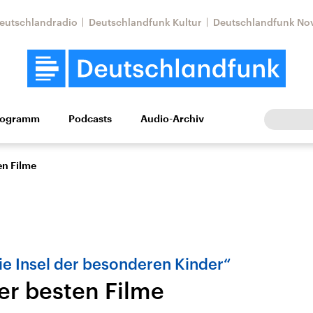
eutschlandradio
Deutschlandfunk Kultur
Deutschlandfunk No
rogramm
Podcasts
Audio-Archiv
Wirtschaft
Wissen
Kultur
Europa
Gesellschaf
en Filme
ie Insel der besonderen Kinder“
ner besten Filme
Nahostkonflikt
Iran
le Beiträge,
Aktuelle Lage und
Aktuelle Lage und