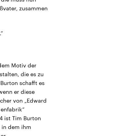
roßvater, zusammen
.“
 dem Motiv der
talten, die es zu
 Burton schafft es
wenn er diese
Macher von „Edward
enfabrik“
 ist Tim Burton
n in dem ihm
ner