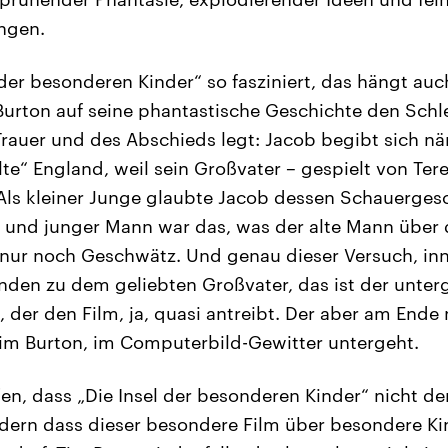
ngen.
der besonderen Kinder“ so fasziniert, das hängt au
rton auf seine phantastische Geschichte den Schle
Trauer und des Abschieds legt: Jacob begibt sich nä
alte“ England, weil sein Großvater – gespielt von Te
ls kleiner Junge glaubte Jacob dessen Schauergesc
und junger Mann war das, was der alte Mann über 
, nur noch Geschwätz. Und genau dieser Versuch, inn
nden zu dem geliebten Großvater, das ist der unter
der den Film, ja, quasi antreibt. Der aber am Ende n
Tim Burton, im Computerbild-Gewitter untergeht.
en, dass „Die Insel der besonderen Kinder“ nicht der
ondern dass dieser besondere Film über besondere K