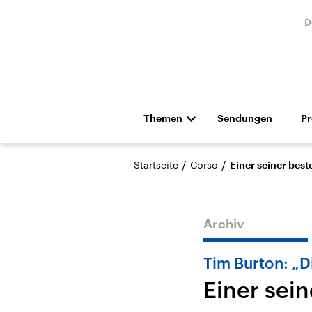
D
Themen
Sendungen
P
Die Nachrichten
Politik
/
/
Startseite
Corso
Einer seiner best
Hörspiel und Feature
Musik
Archiv
Tim Burton: „D
Einer sei
Landtagswahl Sachsen-
USA
Anhalt 2026
Aktuel