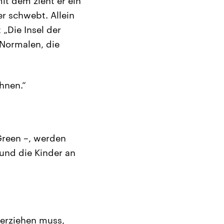
it dem zieht er ein
er schwebt. Allein
 „Die Insel der
 Normalen, die
hnen.“
Green –, werden
und die Kinder an
herziehen muss,