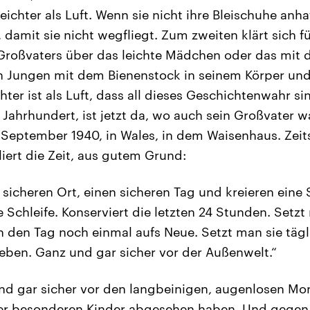
leichter als Luft. Wenn sie nicht ihre Bleischuhe anh
 damit sie nicht wegfliegt. Zum zweiten klärt sich f
Großvaters über das leichte Mädchen oder das mit 
en Jungen mit dem Bienenstock in seinem Körper u
ter ist als Luft, dass all dieses Geschichtenwahr si
Jahrhundert, ist jetzt da, wo auch sein Großvater wa
. September 1940, in Wales, in dem Waisenhaus. Zeit
iert die Zeit, aus gutem Grund:
sicheren Ort, einen sicheren Tag und kreieren eine 
 Schleife. Konserviert die letzten 24 Stunden. Setzt
n den Tag noch einmal aufs Neue. Setzt man sie tägl
eben. Ganz und gar sicher vor der Außenwelt.“
nd gar sicher vor den langbeinigen, augenlosen Mon
ser besonderen Kinder abgesehen haben. Und gegen