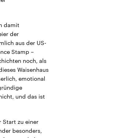
ch damit
ier der
mlich aus der US-
rence Stamp –
hichten noch, als
dieses Waisenhaus
erlich, emotional
gründige
icht, und das ist
 Start zu einer
inder besonders,