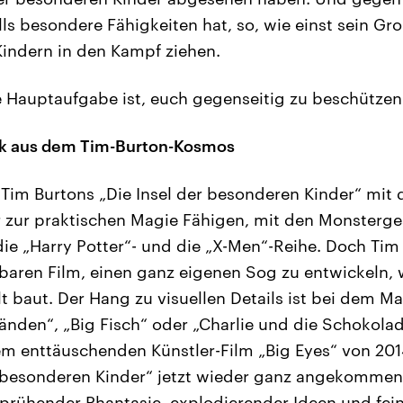
lls besondere Fähigkeiten hat, so, wie einst sein G
indern in den Kampf ziehen.
re Hauptaufgabe ist, euch gegenseitig zu beschützen
k aus dem Tim-Burton-Kosmos
t Tim Burtons „Die Insel der besonderen Kinder“ mit
 zur praktischen Magie Fähigen, mit den Monsterges
die „Harry Potter“- und die „X-Men“-Reihe. Doch Tim
aren Film, einen ganz eigenen Sog zu entwickeln, 
t baut. Der Hang zu visuellen Details ist bei dem 
nden“, „Big Fisch“ oder „Charlie und die Schokolad
m enttäuschenden Künstler-Film „Big Eyes“ von 2014
er besonderen Kinder“ jetzt wieder ganz angekomme
rühender Phantasie, explodierender Ideen und fei