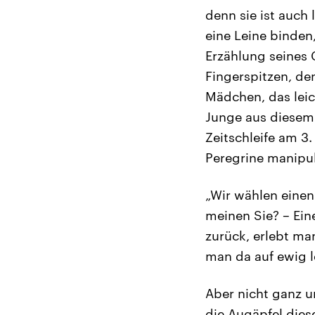
denn sie ist auch 
eine Leine binden,
Erzählung seines 
Fingerspitzen, d
Mädchen, das leich
Junge aus diesem 
Zeitschleife am 3
Peregrine manipul
„Wir wählen einen 
meinen Sie? – Eine
zurück, erlebt ma
man da auf ewig l
Aber nicht ganz u
die Augäpfel die