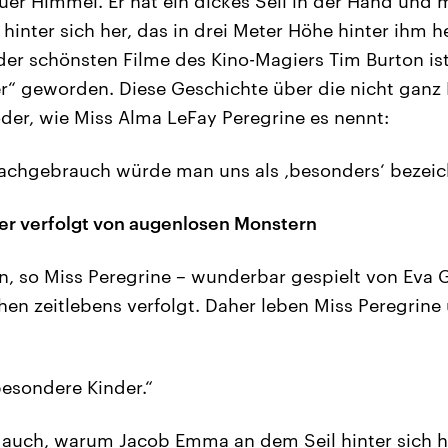
uer Himmel. Er hat ein dickes Seil in der Hand und m
inter sich her, das in drei Meter Höhe hinter ihm h
 der schönsten Filme des Kino-Magiers Tim Burton ist
“ geworden. Diese Geschichte über die nicht ganz
der, wie Miss Alma LeFay Peregrine es nennt:
achgebrauch würde man uns als ‚besonders‘ bezeic
er verfolgt von augenlosen Monstern
n, so Miss Peregrine – wunderbar gespielt von Eva 
n zeitlebens verfolgt. Daher leben Miss Peregrine 
besondere Kinder.“
h auch, warum Jacob Emma an dem Seil hinter sich 