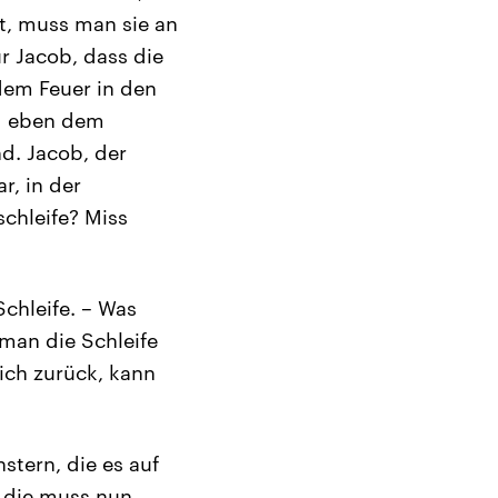
at, muss man sie an
ür Jacob, dass die
dem Feuer in den
nd eben dem
nd. Jacob, der
r, in der
schleife? Miss
Schleife. – Was
 man die Schleife
ich zurück, kann
stern, die es auf
 die muss nun