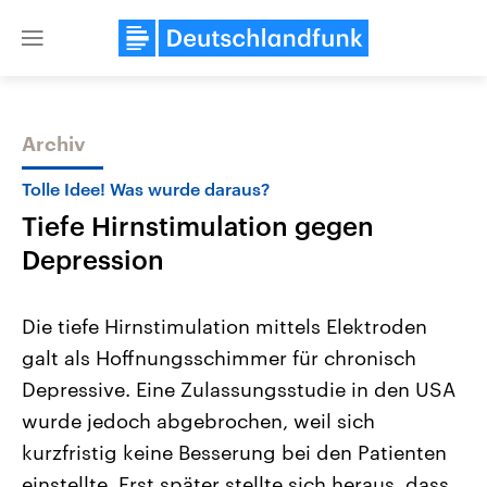
Close
menu
Archiv
Themen
Tolle Idee! Was wurde daraus?
Tiefe Hirnstimulation gegen
Depression
Die tiefe Hirnstimulation mittels Elektroden
galt als Hoffnungsschimmer für chronisch
Landtagswahl Sachsen-Anhalt
USA
Depressive. Eine Zulassungsstudie in den USA
2026
Aktuelle Beiträge, Analys
Alle Informationen
Hintergründe
wurde jedoch abgebrochen, weil sich
Sachsen-Anhalt wählt am 6.
Wirtschaftlich und militäri
September 2026 einen neuen
gehören die Vereinigten S
kurzfristig keine Besserung bei den Patienten
Landtag. Seit 2021 wird das
den mächtigsten Ländern 
einstellte. Erst später stellte sich heraus, dass
Bundesland von einer Koalition aus
mit großem Einfluss auf d