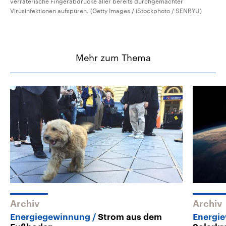
verräterische Fingerabdrücke aller bereits durchgemachter
Virusinfektionen aufspüren. (Getty Images / iStockphoto / SENRYU)
Mehr zum Thema
Archiv
Archiv
Energiegewinnung
Strom aus dem
Energi