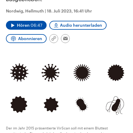
CDU, SPD und FDP regiert.-
aktuelle Weltgeschehen.
Umfragen, Prognosen,
Nordwig, Hellmuth
|
18. Juli 2023, 16:41 Uhr
Wahlprogramme, aktuelle Berichte
Sendungen
Programm
Podcasts
und Hintergründe zu den Parteien
und Kandidaten der anstehenden
Hören
06:47
Audio herunterladen
Wahl.
Audio-Archiv
Abonnieren
Link
Email
kopieren/teilen
Der im Jahr 2015 präsentierte VirScan soll mit einem Bluttest