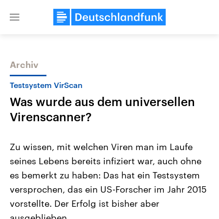
Close
menu
Archiv
Themen
Testsystem VirScan
Was wurde aus dem universellen
Virenscanner?
Zu wissen, mit welchen Viren man im Laufe
seines Lebens bereits infiziert war, auch ohne
Landtagswahl Sachsen-Anhalt
USA
es bemerkt zu haben: Das hat ein Testsystem
2026
Aktuelle Beiträge, Analys
Alle Informationen
Hintergründe
versprochen, das ein US-Forscher im Jahr 2015
Sachsen-Anhalt wählt am 6.
Wirtschaftlich und militäri
September 2026 einen neuen
gehören die Vereinigten S
vorstellte. Der Erfolg ist bisher aber
Landtag. Seit 2021 wird das
den mächtigsten Ländern 
ausgeblieben.
Bundesland von einer Koalition aus
mit großem Einfluss auf d