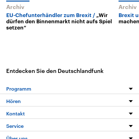
Archiv
Archiv
EU-Chefunterhändler zum Brexit
„Wir
Brexit 
dürfen den Binnenmarkt nicht aufs Spiel
machen 
setzen“
Entdecken Sie den Deutschlandfunk
Programm
Programm
Hören
Alle Sendungen
Livestream
Kontakt
Die Nachrichten
Audios
Hörerservice
Service
Nachrichtenleicht
Podcasts
Social Media
FAQ
Über uns
Neue Beiträge auf dlf.de