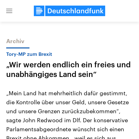
Close
menu
Archiv
Themen
Tory-MP zum Brexit
„Wir werden endlich ein freies und
unabhängiges Land sein“
„Mein Land hat mehrheitlich dafür gestimmt,
die Kontrolle über unser Geld, unsere Gesetze
Landtagswahl Sachsen-Anhalt
USA
und unsere Grenzen zurückzubekommen“,
2026
Aktuelle Beiträge, Analys
Alle Informationen
Hintergründe
sagte John Redwood im Dlf. Der konservative
Sachsen-Anhalt wählt am 6.
Wirtschaftlich und militäri
September 2026 einen neuen
gehören die Vereinigten S
Parlamentsabgeordnete wünscht sich einen
Landtag. Seit 2021 wird das
den mächtigsten Ländern 
Brexit ohne Abkommen, „weil es sich aus
Bundesland von einer Koalition aus
mit großem Einfluss auf d