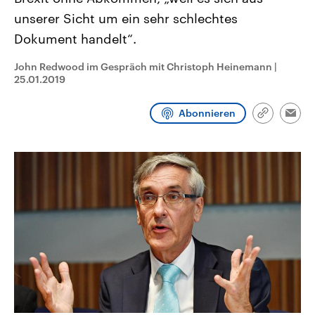
CDU, SPD und FDP regiert.-
aktuelle Weltgeschehen.
unserer Sicht um ein sehr schlechtes
Umfragen, Prognosen,
Wahlprogramme, aktuelle Berichte
Dokument handelt“.
Sendungen
Programm
Podcasts
und Hintergründe zu den Parteien
und Kandidaten der anstehenden
Wahl.
John Redwood im Gespräch mit Christoph Heinemann
|
Audio-Archiv
25.01.2019
Abonnieren
Link
Emai
kopieren/te