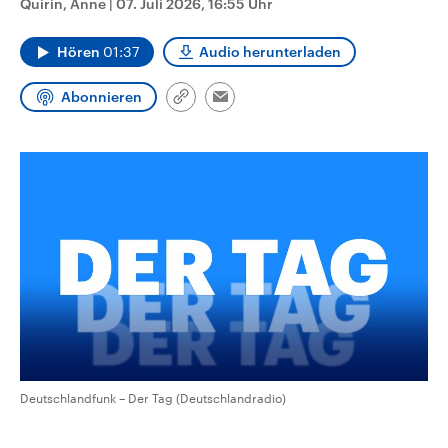
Quirin, Anne
|
07. Juli 2026, 16:55 Uhr
aktuelle Weltgeschehen.
Diese wird wie die Hisboll
Libanon vom Iran unterstüt
Hören
01:37
Audio herunterladen
Sendungen
Programm
Podcasts
Abonnieren
Link
Email
Audio-Archiv
kopieren/teilen
Deutschlandfunk – Der Tag (Deutschlandradio)