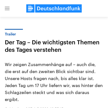
Close
menu
Trailer
Themen
Der Tag – Die wichtigsten Themen
des Tages verstehen
Wir zeigen Zusammenhänge auf – auch die,
die erst auf den zweiten Blick sichtbar sind.
Unsere Hosts fragen nach, bis alles klar ist.
USA
Nahostkonflikt
Jeden Tag um 17 Uhr liefern wir, was hinter den
Aktuelle Beiträge, Analysen und
Aktuelle Lage und Hinter
Schlagzeilen steckt und was sich daraus
Der Überfall der palästine
Hintergründe
Wirtschaftlich und militärisch
Terrororganisation Hamas
ergibt.
gehören die Vereinigten Staaten zu
Oktober 2023 auf Israel ha
den mächtigsten Ländern der Erde,
Region wieder die Gewalt 
mit großem Einfluss auf das
Israel möchte die Hamas z