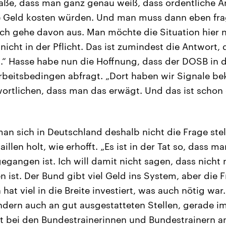
aße, dass man ganz genau weiß, dass ordentliche 
 Geld kosten würden. Und man muss dann eben frage
 Ich gehe davon aus. Man möchte die Situation hier 
nicht in der Pflicht. Das ist zumindest die Antwort, 
 Hasse habe nun die Hoffnung, dass der DOSB in d
rbeitsbedingen abfragt. „Dort haben wir Signale b
rtlichen, dass man das erwägt. Und das ist schon e
an sich in Deutschland deshalb nicht die Frage st
illen holt, wie erhofft. „Es ist in der Tat so, dass ma
egangen ist. Ich will damit nicht sagen, dass nicht
st. Der Bund gibt viel Geld ins System, aber die F
 hat viel in die Breite investiert, was auch nötig war.
ondern auch an gut ausgestatteten Stellen, gerade i
t bei den Bundestrainerinnen und Bundestrainern a