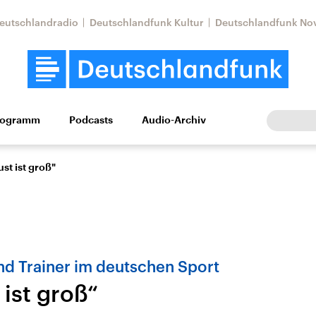
eutschlandradio
Deutschlandfunk Kultur
Deutschlandfunk No
rogramm
Podcasts
Audio-Archiv
Wirtschaft
Wissen
Kultur
Europa
Gesellschaf
ust ist groß"
nd Trainer im deutschen Sport
 ist groß“
Nahostkonflikt
Iran
le Beiträge,
Aktuelle Lage und
Aktuelle Lage und