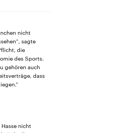
anchen nicht
gsehen“, sagte
licht, die
nomie des Sports.
azu gehören auch
eitsverträge, dass
iegen.“
 Hasse nicht