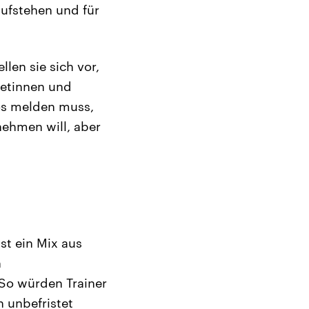
aufstehen und für
llen sie sich vor,
hletinnen und
los melden muss,
fnehmen will, aber
ist ein Mix aus
n
So würden Trainer
n unbefristet