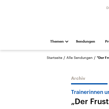
D
Themen
Sendungen
P
Die Nachrichten
Politik
/
/
Startseite
Alle Sendungen
"Der Fr
Hörspiel und Feature
Musik
Archiv
Trainerinnen u
„Der Frust
Landtagswahl Sachsen-
USA
Anhalt 2026
Aktuel