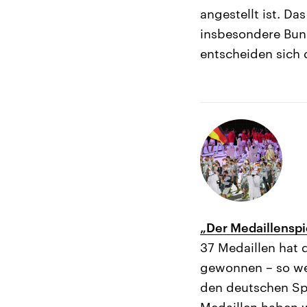
angestellt ist. D
insbesondere Bund
entscheiden sich 
„Der Medaillensp
37 Medaillen hat 
gewonnen – so wen
den deutschen Spi
Medaillen haben 