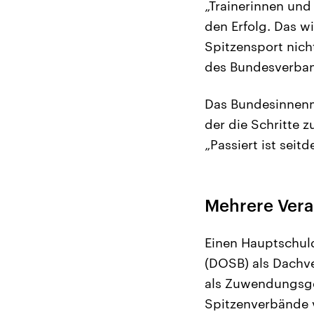
„Trainerinnen und
den Erfolg. Das w
Spitzensport nich
des Bundesverban
Das Bundesinnenmi
der die Schritte z
„Passiert ist seit
Mehrere Vera
Einen Hauptschul
(DOSB) als Dachve
als Zuwendungsgeb
Spitzenverbände v