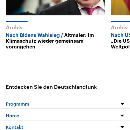
Archiv
Archiv
Nach Bidens Wahlsieg
Altmaier: Im
Nach US
Klimaschutz wieder gemeinsam
„Die US
vorangehen
Weltpol
Entdecken Sie den Deutschlandfunk
Programm
Programm
Hören
Alle Sendungen
Livestream
Kontakt