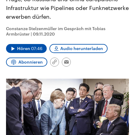
CDU, SPD und FDP regiert.-
aktuelle Weltgeschehen.
Infrastruktur wie Pipelines oder Funknetzwerke
Umfragen, Prognosen,
Wahlprogramme, aktuelle Berichte
erwerben dürfen.
Sendungen
Programm
Podcasts
und Hintergründe zu den Parteien
und Kandidaten der anstehenden
Wahl.
Constanze Stelzenmüller im Gespräch mit Tobias
Audio-Archiv
Armbrüster
|
09.11.2020
Hören
07:46
Audio herunterladen
Abonnieren
Link
Email
kopieren/teilen