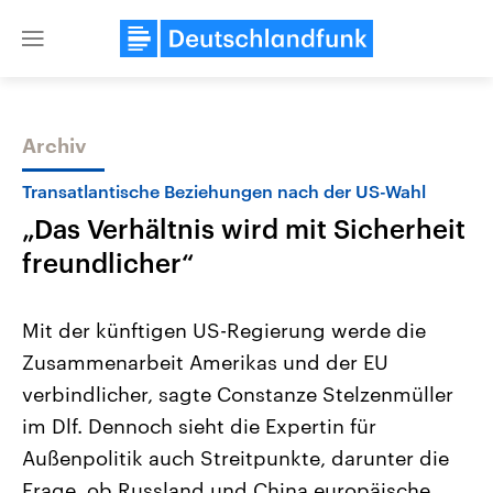
Close
menu
Archiv
Themen
Transatlantische Beziehungen nach der US-Wahl
„Das Verhältnis wird mit Sicherheit
freundlicher“
Mit der künftigen US-Regierung werde die
Zusammenarbeit Amerikas und der EU
Landtagswahl Sachsen-Anhalt
USA
verbindlicher, sagte Constanze Stelzenmüller
2026
Aktuelle Beiträge, Analys
Alle Informationen
Hintergründe
im Dlf. Dennoch sieht die Expertin für
Sachsen-Anhalt wählt am 6.
Wirtschaftlich und militäri
September 2026 einen neuen
gehören die Vereinigten S
Außenpolitik auch Streitpunkte, darunter die
Landtag. Seit 2021 wird das
den mächtigsten Ländern 
Frage, ob Russland und China europäische
Bundesland von einer Koalition aus
mit großem Einfluss auf d