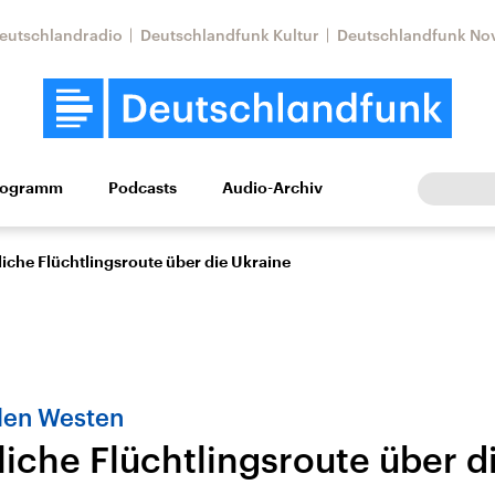
eutschlandradio
Deutschlandfunk Kultur
Deutschlandfunk No
rogramm
Podcasts
Audio-Archiv
Wirtschaft
Wissen
Kultur
Europa
Gesellschaf
iche Flüchtlingsroute über die Ukraine
 den Westen
iche Flüchtlingsroute über d
Nahostkonflikt
Iran
le Beiträge,
Aktuelle Lage und
Aktuelle Lage und