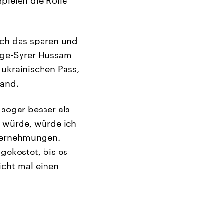
pielen die Rolle
ich das sparen und
eige-Syrer Hussam
n ukrainischen Pass,
land.
 sogar besser als
n würde, würde ich
Unternehmungen.
 gekostet, bis es
nicht mal einen