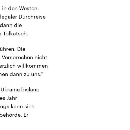
d in den Westen.
llegaler Durchreise
 dann die
a Tolkatsch.
führen. Die
 Versprechen nicht
 herzlich willkommen
men dann zu uns.“
 Ukraine bislang
es Jahr
ings kann sich
sbehörde. Er