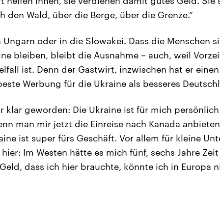
 helfen ihnen, sie verdienen damit gutes Geld. Sie s
ch den Wald, über die Berge, über die Grenze.“
 Ungarn oder in die Slowakei. Dass die Menschen s
aine bleiben, bleibt die Ausnahme – auch, weil Vorz
elfall ist. Denn der Gastwirt, inzwischen hat er eine
e beste Werbung für die Ukraine als besseres Deutsch
r klar geworden: Die Ukraine ist für mich persönlich
enn man mir jetzt die Einreise nach Kanada anbiete
aine ist super fürs Geschäft. Vor allem für kleine 
hier: Im Westen hätte es mich fünf, sechs Jahre Zeit
 Geld, dass ich hier brauchte, könnte ich in Europa 