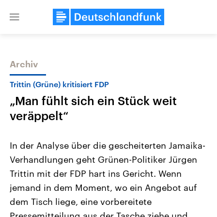
Close
menu
Archiv
Themen
Trittin (Grüne) kritisiert FDP
„Man fühlt sich ein Stück weit
veräppelt“
In der Analyse über die gescheiterten Jamaika-
Verhandlungen geht Grünen-Politiker Jürgen
Landtagswahl Sachsen-Anhalt
USA
Trittin mit der FDP hart ins Gericht. Wenn
2026
Aktuelle Beiträge, Analys
Alle Informationen
Hintergründe
jemand in dem Moment, wo ein Angebot auf
Sachsen-Anhalt wählt am 6.
Wirtschaftlich und militäri
September 2026 einen neuen
gehören die Vereinigten S
dem Tisch liege, eine vorbereitete
Landtag. Seit 2021 wird das
den mächtigsten Ländern 
Pressemitteilung aus der Tasche ziehe und
Bundesland von einer Koalition aus
mit großem Einfluss auf d