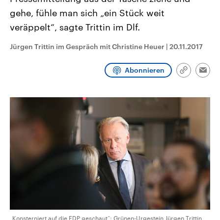
CDU, SPD und FDP regiert.-
aktuelle Weltgeschehen.
gehe, fühle man sich „ein Stück weit
Umfragen, Prognosen,
Wahlprogramme, aktuelle Berichte
veräppelt“, sagte Trittin im Dlf.
Sendungen
Programm
Podcasts
und Hintergründe zu den Parteien
und Kandidaten der anstehenden
Wahl.
Jürgen Trittin im Gespräch mit Christine Heuer
|
20.11.2017
Audio-Archiv
Abonnieren
Link
Emai
kopieren/te
„Konsterniert auf die FDP geschaut“: Grünen-Urgestein Jürgen Trittin