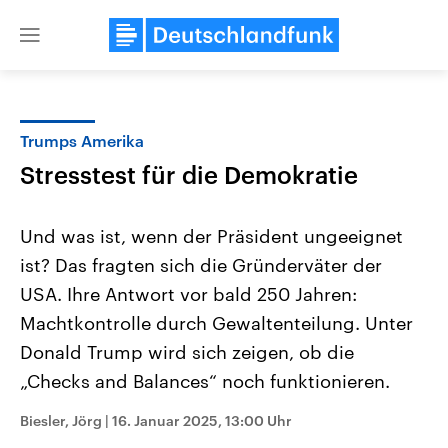
Close
menu
Trumps Amerika
Themen
Stresstest für die Demokratie
Und was ist, wenn der Präsident ungeeignet
ist? Das fragten sich die Gründerväter der
USA. Ihre Antwort vor bald 250 Jahren:
Machtkontrolle durch Gewaltenteilung. Unter
Donald Trump wird sich zeigen, ob die
Landtagswahl Sachsen-Anhalt
USA
2026
Aktuelle Beiträge, Analys
„Checks and Balances“ noch funktionieren.
Alle Informationen
Hintergründe
Sachsen-Anhalt wählt am 6.
Wirtschaftlich und militäri
September 2026 einen neuen
gehören die Vereinigten S
Biesler, Jörg
|
16. Januar 2025, 13:00 Uhr
Landtag. Seit 2021 wird das
den mächtigsten Ländern 
Bundesland von einer Koalition aus
mit großem Einfluss auf d