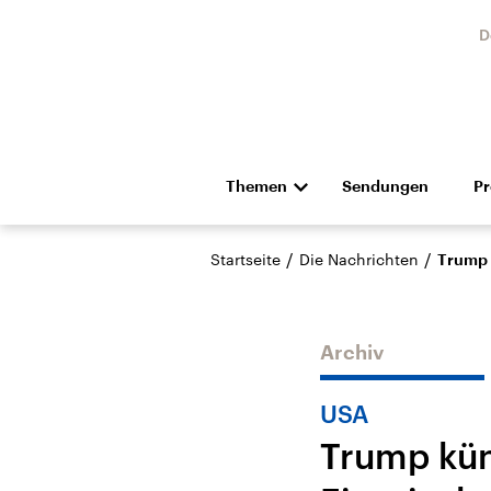
D
Themen
Sendungen
P
Die Nachrichten
Politik
/
/
Startseite
Die Nachrichten
Trump 
Hörspiel und Feature
Musik
Archiv
USA
Trump kün
Landtagswahl Sachsen-
USA
Anhalt 2026
Aktuel