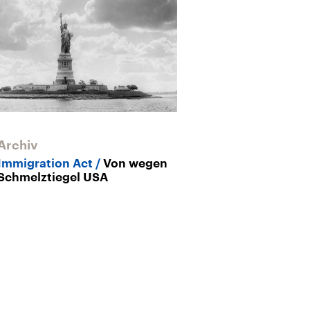
Archiv
Epos der Migr
allein und ille
Immigration Act
Von wegen
Schmelztiegel USA