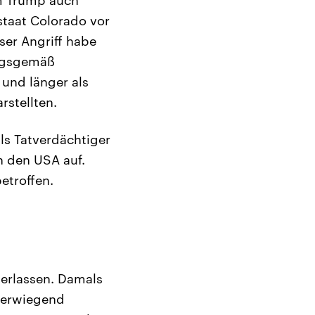
staat Colorado vor
er Angriff habe
ungsgemäß
und länger als
rstellten.
ls Tatverdächtiger
n den USA auf.
etroffen.
 erlassen. Damals
überwiegend