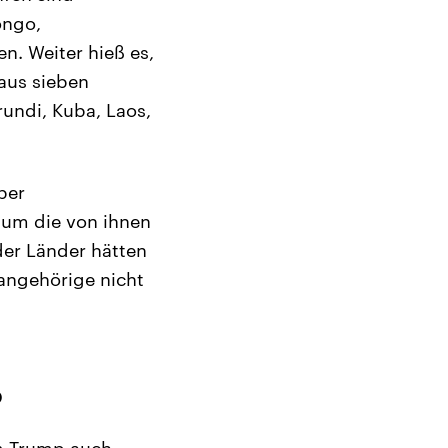
ongo,
en. Weiter hieß es,
aus sieben
undi, Kuba, Laos,
ber
 um die von ihnen
der Länder hätten
angehörige nicht
o
hm Trump auch