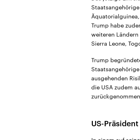
Staatsangehörige
Äquatorialguinea, 
Trump habe zudem
weiteren Ländern 
Sierra Leone, Tog
Trump begründete
Staatsangehörige 
ausgehenden Risik
die USA zudem aus
zurückgenommen 
US-Präsident 
In einem auf sein