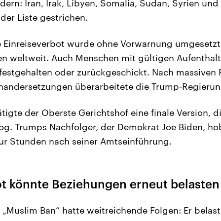
ern: Iran, Irak, Libyen, Somalia, Sudan, Syrien und
der Liste gestrichen.
e Einreiseverbot wurde ohne Vorwarnung umgesetzt 
en weltweit. Auch Menschen mit gültigen Aufenth
festgehalten oder zurückgeschickt. Nach massiven 
inandersetzungen überarbeitete die Trump-Regierun
tigte der Oberste Gerichtshof eine finale Version, 
og. Trumps Nachfolger, der Demokrat Joe Biden, ho
nur Stunden nach seiner Amtseinführung.
ot könnte Beziehungen erneut belasten
 „Muslim Ban“ hatte weitreichende Folgen: Er belast