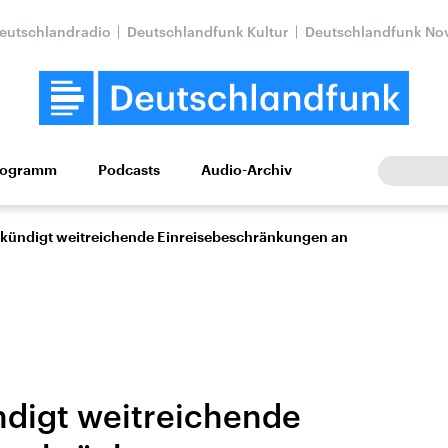
eutschlandradio
Deutschlandfunk Kultur
Deutschlandfunk No
rogramm
Podcasts
Audio-Archiv
Wirtschaft
Wissen
Kultur
Europa
Gesellschaf
kündigt weitreichende Einreisebeschränkungen an
digt weitreichende
Nahostkonflikt
Iran
le Beiträge,
Aktuelle Lage und
Aktuelle Lage und