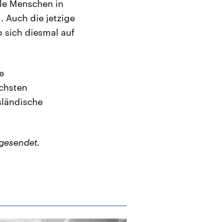
ele Menschen in
. Auch die jetzige
 sich diesmal auf
e
ichsten
sländische
gesendet.