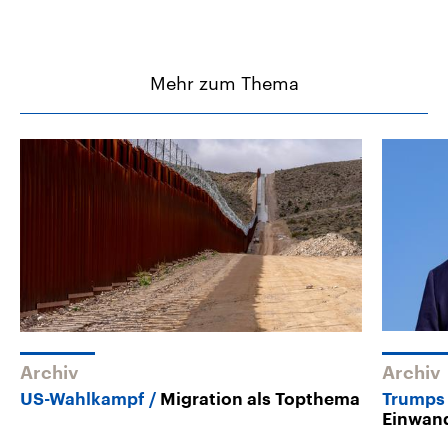
Mehr zum Thema
Archiv
Archiv
US-Wahlkampf
Migration als Topthema
Trumps 
Einwand