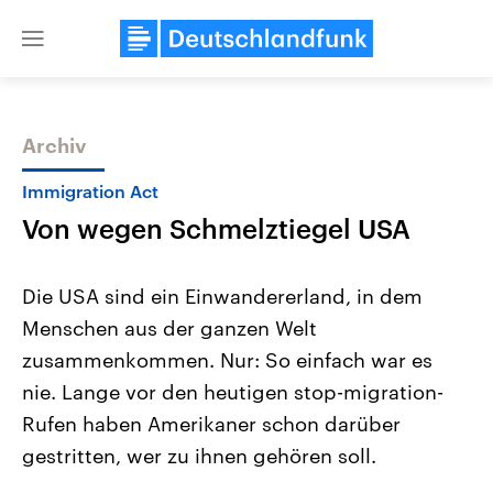
Close
menu
Archiv
Themen
Immigration Act
Von wegen Schmelztiegel USA
Die USA sind ein Einwandererland, in dem
Menschen aus der ganzen Welt
zusammenkommen. Nur: So einfach war es
Landtagswahl Sachsen-Anhalt
USA
nie. Lange vor den heutigen stop-migration-
2026
Aktuelle Beiträge, Analys
Alle Informationen
Rufen haben Amerikaner schon darüber
Hintergründe
Sachsen-Anhalt wählt am 6.
Wirtschaftlich und militäri
gestritten, wer zu ihnen gehören soll.
September 2026 einen neuen
gehören die Vereinigten S
Landtag. Seit 2021 wird das
den mächtigsten Ländern 
Bundesland von einer Koalition aus
mit großem Einfluss auf d