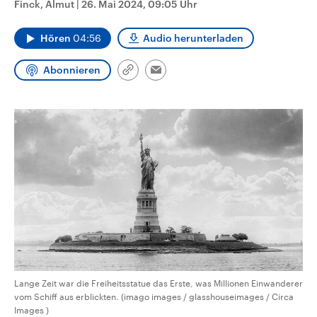
Finck, Almut
|
26. Mai 2024, 09:05 Uhr
CDU, SPD und FDP regiert.-
aktuelle Weltgeschehen.
Umfragen, Prognosen,
Wahlprogramme, aktuelle Berichte
Hören
04:56
Audio herunterladen
Sendungen
Programm
Podcasts
und Hintergründe zu den Parteien
und Kandidaten der anstehenden
Wahl.
Abonnieren
Link
Email
Audio-Archiv
kopieren/teilen
Lange Zeit war die Freiheitsstatue das Erste, was Millionen Einwanderer
vom Schiff aus erblickten. (imago images / glasshouseimages / Circa
Images )