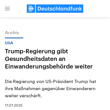
Close
menu
Archiv
Themen
USA
Trump-Regierung gibt
Gesundheitsdaten an
Einwanderungsbehörde weiter
Die Regierung von US-Präsident Trump hat
Landtagswahl Sachsen-Anhalt
USA
ihre Maßnahmen gegenüber Einwanderern
2026
Aktuelle Beiträge, Analys
Alle Informationen
Hintergründe
weiter verschärft.
Sachsen-Anhalt wählt am 6.
Wirtschaftlich und militäri
September 2026 einen neuen
gehören die Vereinigten S
Landtag. Seit 2021 wird das
17.07.2025
den mächtigsten Ländern 
Bundesland von einer Koalition aus
mit großem Einfluss auf d