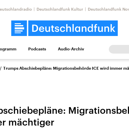
eutschlandradio
Deutschlandfunk Kultur
Deutschlandfunk No
rogramm
Podcasts
Audio-Archiv
Wirtschaft
Wissen
Kultur
Europa
Gesellschaf
/
Trumps Abschiebepläne: Migrationsbehörde ICE wird immer mä
schiebepläne: Migrationsbe
r mächtiger
Nahostkonflikt
Iran
le Beiträge,
Aktuelle Lage und
Aktuelle Lage und