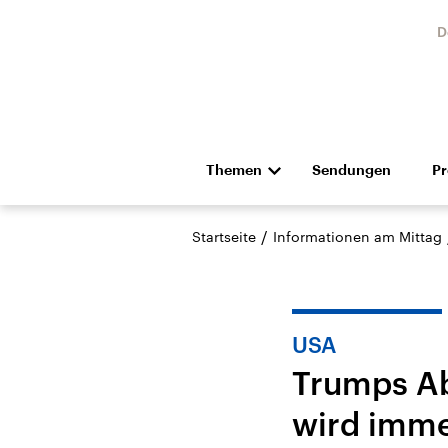
D
Themen
Sendungen
P
Die Nachrichten
Politik
/
Startseite
Informationen am Mittag
Hörspiel und Feature
Musik
USA
Trumps Ab
wird imme
Landtagswahl Sachsen-
USA
Anhalt 2026
Aktuel