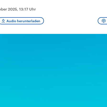
sen und
Hintergründe
Hintergründe
Der Überfall der
Der Iran – seit der
rgründe
haftlich und
palästinensischen
Islamischen Revolu
ober 2025, 13:17 Uhr
risch gehören die
Terrororganisation
1979 auch Islamisc
igten Staaten zu
Hamas im Oktober 2023
Republik Iran – ist e
ächtigsten
auf Israel hat in der
von einem
Audio herunterladen
n der Erde, mit
Region wieder die
Religionsführer auto
 Einfluss auf das
Gewalt entfacht. Israel
regierter Staat im 
le Weltgeschehen.
möchte die Hamas
Osten. Eine Feindsc
zerstören. Diese wird wie
zu Israel und zu de
die Hisbollah im Libanon
ist fest in der
vom Iran unterstützt.
Staatsideologie
verankert.