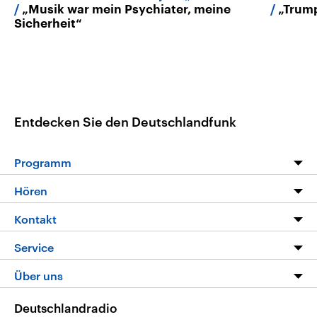
„Musik war mein Psychiater, meine
„Trump
Sicherheit“
Entdecken Sie den Deutschlandfunk
Programm
Programm
Hören
Alle Sendungen
Livestream
Kontakt
Die Nachrichten
Audios
Hörerservice
Service
Nachrichtenleicht
Podcasts
Social Media
FAQ
Über uns
Neue Beiträge auf dlf.de
Deutschlandfunk App
Newsletter
Deutschlandradio
Themen-Schwerpunkte
Nachrichten App
Deutschlandradio
Veranstaltungen