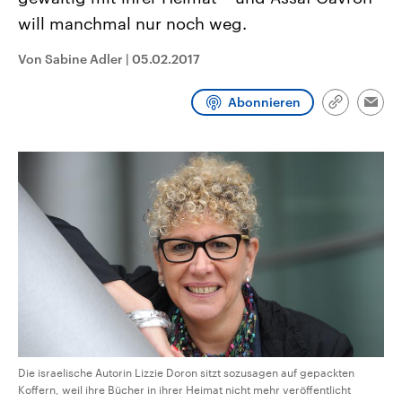
CDU, SPD und FDP regiert.-
aktuelle Weltgeschehen.
will manchmal nur noch weg.
Umfragen, Prognosen,
Wahlprogramme, aktuelle Berichte
Sendungen
Programm
Podcasts
und Hintergründe zu den Parteien
Von Sabine Adler
|
05.02.2017
und Kandidaten der anstehenden
Wahl.
Audio-Archiv
Abonnieren
Link
Emai
kopieren/te
Die israelische Autorin Lizzie Doron sitzt sozusagen auf gepackten
Koffern, weil ihre Bücher in ihrer Heimat nicht mehr veröffentlicht