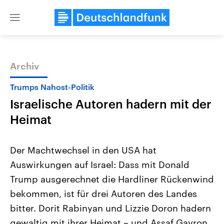
Close
menu
Archiv
Themen
Trumps Nahost-Politik
Israelische Autoren hadern mit der
Heimat
Der Machtwechsel in den USA hat
Auswirkungen auf Israel: Dass mit Donald
Landtagswahl Sachsen-Anhalt
USA
Trump ausgerechnet die Hardliner Rückenwind
2026
Aktuelle Beiträge, Analys
Alle Informationen
Hintergründe
bekommen, ist für drei Autoren des Landes
Sachsen-Anhalt wählt am 6.
Wirtschaftlich und militäri
September 2026 einen neuen
gehören die Vereinigten S
bitter. Dorit Rabinyan und Lizzie Doron hadern
Landtag. Seit 2021 wird das
den mächtigsten Ländern 
gewaltig mit ihrer Heimat – und Assaf Gavron
Bundesland von einer Koalition aus
mit großem Einfluss auf d