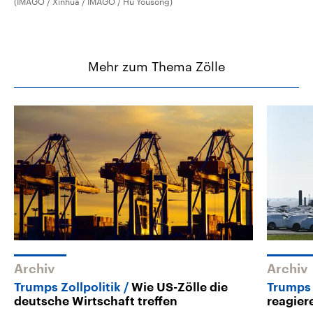
(IMAGO / Xinhua / IMAGO / Hu Yousong)
Mehr zum Thema Zölle
Archiv
Archiv
Trumps Zollpolitik
Wie US-Zölle die
Trumps 
deutsche Wirtschaft treffen
reagier