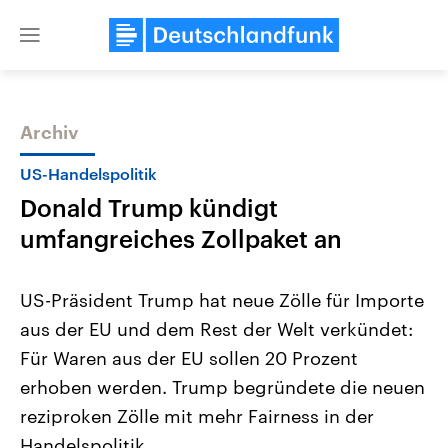
Close
menu
Archiv
Themen
US-Handelspolitik
Donald Trump kündigt
umfangreiches Zollpaket an
US-Präsident Trump hat neue Zölle für Importe
aus der EU und dem Rest der Welt verkündet:
Landtagswahl Sachsen-Anhalt
USA
Für Waren aus der EU sollen 20 Prozent
2026
Aktuelle Beiträge, Analys
Alle Informationen
Hintergründe
erhoben werden. Trump begründete die neuen
Sachsen-Anhalt wählt am 6.
Wirtschaftlich und militäri
September 2026 einen neuen
gehören die Vereinigten S
reziproken Zölle mit mehr Fairness in der
Landtag. Seit 2021 wird das
den mächtigsten Ländern 
Handelspolitik.
Bundesland von einer Koalition aus
mit großem Einfluss auf d