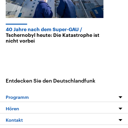
40 Jahre nach dem Super-GAU
Tschernobyl heute: Die Katastrophe ist
nicht vorbei
Entdecken Sie den Deutschlandfunk
Programm
Programm
Hören
Alle Sendungen
Livestream
Kontakt
Die Nachrichten
Audios