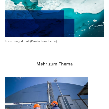
aktuelle Weltgeschehen.
Diese wird wie die Hisboll
Libanon vom Iran unterstüt
Sendungen
Programm
Podcasts
Audio-Archiv
Forschung aktuell (Deutschlandradio)
Mehr zum Thema