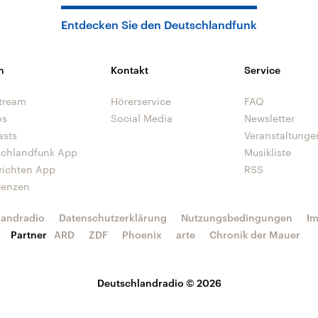
Entdecken Sie den Deutschlandfunk
n
Kontakt
Service
tream
Hörerservice
FAQ
os
Social Media
Newsletter
asts
Veranstaltunge
schlandfunk App
Musikliste
richten App
RSS
uenzen
landradio
Datenschutzerklärung
Nutzungsbedingungen
I
Partner
ARD
ZDF
Phoenix
arte
Chronik der Mauer
Deutschlandradio © 2026