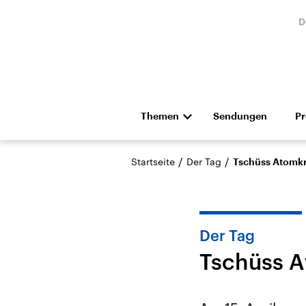
D
Themen
Sendungen
P
Die Nachrichten
Politik
/
/
Startseite
Der Tag
Tschüss Atomkr
Hörspiel und Feature
Musik
Der Tag
Tschüss A
Landtagswahl Sachsen-
USA
Anhalt 2026
Aktuel