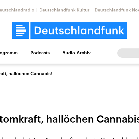
eutschlandradio
Deutschlandfunk Kultur
Deutschlandfunk No
rogramm
Podcasts
Audio-Archiv
Wirtschaft
Wissen
Kultur
Europa
Gesellschaf
aft, hallöchen Cannabis!
tomkraft, hallöchen Cannabi
Nahostkonflikt
Iran
le Beiträge,
Aktuelle Lage und
Aktuelle Lage und