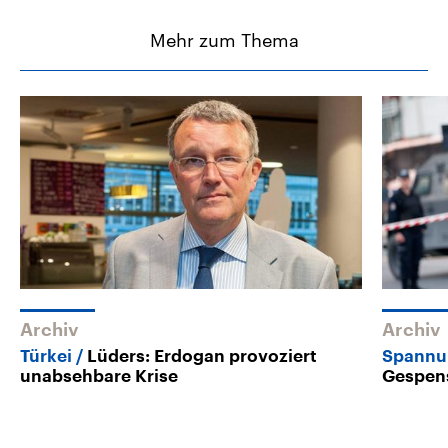
Mehr zum Thema
Archiv
Archiv
Türkei
Lüders: Erdogan provoziert
Spannun
unabsehbare Krise
Gespens