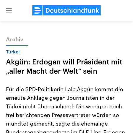
Close
menu
Archiv
Themen
Türkei
Akgün: Erdogan will Präsident mit
„aller Macht der Welt“ sein
Für die SPD-Politikerin Lale Akgün kommt die
erneute Anklage gegen Journalisten in der
USA
Nahostkonflikt
Türkei nicht überraschend: Die wenigen noch
Aktuelle Beiträge, Analysen und
Aktuelle Lage und Hinter
Der Überfall der palästine
Hintergründe
frei berichtenden Pressevertreter würden so
Wirtschaftlich und militärisch
Terrororganisation Hamas
gehören die Vereinigten Staaten zu
Oktober 2023 auf Israel ha
mundtot gemacht, sagte die ehemalige
den mächtigsten Ländern der Erde,
Region wieder die Gewalt 
Bundestagsabgeordnete im DLF. Und Erdogan
mit großem Einfluss auf das
Israel möchte die Hamas z