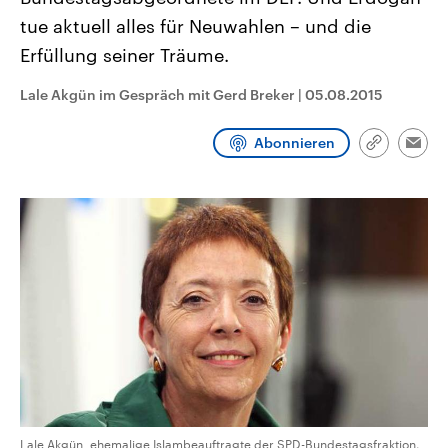
aktuelle Weltgeschehen.
Diese wird wie die Hisboll
tue aktuell alles für Neuwahlen – und die
Libanon vom Iran unterstüt
Erfüllung seiner Träume.
Sendungen
Programm
Podcasts
Lale Akgün im Gespräch mit Gerd Breker
|
05.08.2015
Audio-Archiv
Abonnieren
Link
Emai
kopieren/te
Lale Akgün, ehemalige Islambeauftragte der SPD-Bundestagsfraktion.