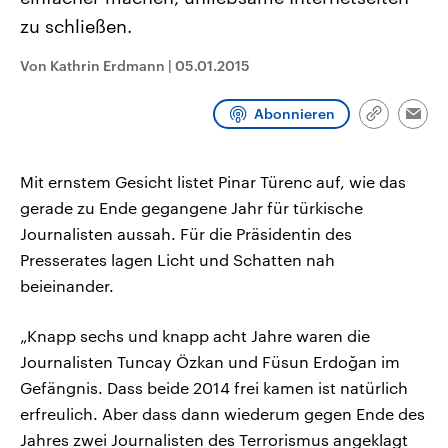
CDU, SPD und FDP regiert.-
aktuelle Weltgeschehen.
zu schließen.
Umfragen, Prognosen,
Wahlprogramme, aktuelle Berichte
Sendungen
Programm
Podcasts
und Hintergründe zu den Parteien
Von Kathrin Erdmann
|
05.01.2015
und Kandidaten der anstehenden
Wahl.
Audio-Archiv
Abonnieren
Link
Emai
kopieren/te
Mit ernstem Gesicht listet Pinar Türenc auf, wie das
gerade zu Ende gegangene Jahr für türkische
Journalisten aussah. Für die Präsidentin des
Presserates lagen Licht und Schatten nah
beieinander.
„Knapp sechs und knapp acht Jahre waren die
Journalisten Tuncay Özkan und Füsun Erdoğan im
Gefängnis. Dass beide 2014 frei kamen ist natürlich
erfreulich. Aber dass dann wiederum gegen Ende des
Jahres zwei Journalisten des Terrorismus angeklagt