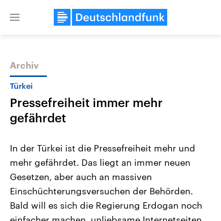
Close
menu
Archiv
Themen
Türkei
Pressefreiheit immer mehr
gefährdet
In der Türkei ist die Pressefreiheit mehr und
mehr gefährdet. Das liegt an immer neuen
Landtagswahl Sachsen-Anhalt
USA
Gesetzen, aber auch an massiven
2026
Aktuelle Beiträge, Analys
Alle Informationen
Hintergründe
Einschüchterungsversuchen der Behörden.
Sachsen-Anhalt wählt am 6.
Wirtschaftlich und militäri
September 2026 einen neuen
gehören die Vereinigten S
Bald will es sich die Regierung Erdogan noch
Landtag. Seit 2021 wird das
den mächtigsten Ländern 
einfacher machen, unliebsame Internetseiten
Bundesland von einer Koalition aus
mit großem Einfluss auf d