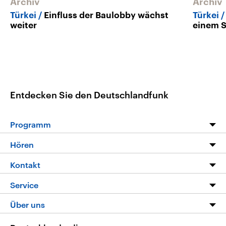
Archiv
Archiv
Türkei
Einfluss der Baulobby wächst
Türkei
weiter
einem S
Entdecken Sie den Deutschlandfunk
Programm
Programm
Hören
Alle Sendungen
Livestream
Kontakt
Die Nachrichten
Audios
Hörerservice
Service
Nachrichtenleicht
Podcasts
Social Media
FAQ
Über uns
Neue Beiträge auf dlf.de
Deutschlandfunk App
Newsletter
Deutschlandradio
Themen-Schwerpunkte
Nachrichten App