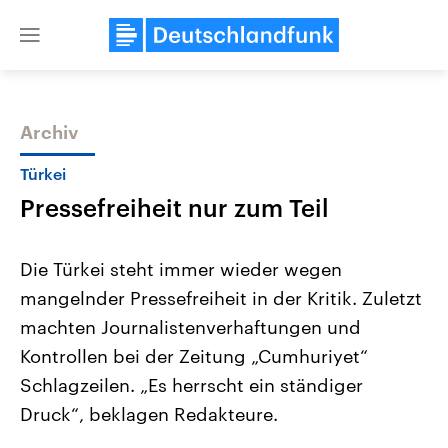
Close
menu
Archiv
Themen
Türkei
Pressefreiheit nur zum Teil
Die Türkei steht immer wieder wegen
mangelnder Pressefreiheit in der Kritik. Zuletzt
machten Journalistenverhaftungen und
Landtagswahl Sachsen-Anhalt
USA
Kontrollen bei der Zeitung „Cumhuriyet“
2026
Aktuelle Beiträge, Analys
Alle Informationen
Schlagzeilen. „Es herrscht ein ständiger
Hintergründe
Sachsen-Anhalt wählt am 6.
Wirtschaftlich und militäri
Druck“, beklagen Redakteure.
September 2026 einen neuen
gehören die Vereinigten S
Landtag. Seit 2021 wird das
den mächtigsten Ländern 
Bundesland von einer Koalition aus
mit großem Einfluss auf d