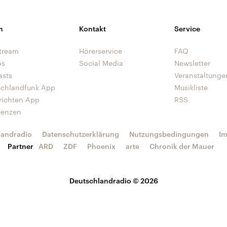
n
Kontakt
Service
tream
Hörerservice
FAQ
os
Social Media
Newsletter
asts
Veranstaltunge
schlandfunk App
Musikliste
richten App
RSS
uenzen
landradio
Datenschutzerklärung
Nutzungsbedingungen
I
Partner
ARD
ZDF
Phoenix
arte
Chronik der Mauer
Deutschlandradio © 2026