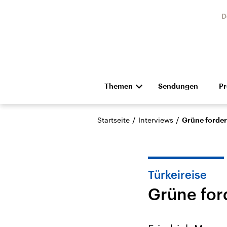
D
Themen
Sendungen
P
Die Nachrichten
Politik
/
/
Startseite
Interviews
Grüne forder
Hörspiel und Feature
Musik
Türkeireise
Grüne for
Landtagswahl Sachsen-
USA
Anhalt 2026
Aktuel