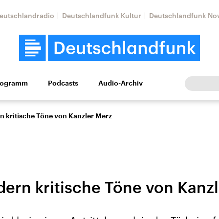
eutschlandradio
Deutschlandfunk Kultur
Deutschlandfunk No
rogramm
Podcasts
Audio-Archiv
Wirtschaft
Wissen
Kultur
Europa
Gesellschaf
n kritische Töne von Kanzler Merz
dern kritische Töne von Kanz
Nahostkonflikt
Iran
le Beiträge,
Aktuelle Lage und
Aktuelle Lage und