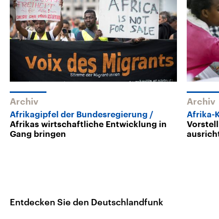
Archiv
Archiv
Afrikagipfel der Bundesregierung
Afrika-
Afrikas wirtschaftliche Entwicklung in
Vorstel
Gang bringen
ausrich
Entdecken Sie den Deutschlandfunk