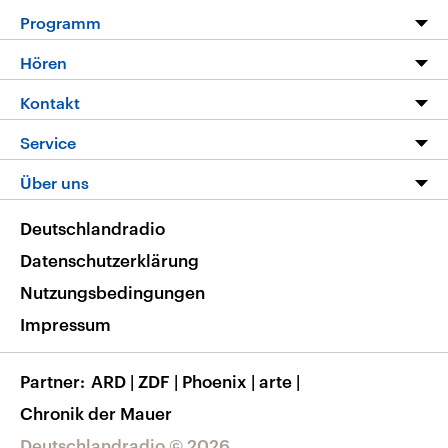
Programm
Programm
Hören
Alle Sendungen
Livestream
Kontakt
Die Nachrichten
Audios
Hörerservice
Service
Nachrichtenleicht
Podcasts
Social Media
FAQ
Über uns
Neue Beiträge auf dlf.de
Deutschlandfunk App
Newsletter
Deutschlandradio
Themen-Schwerpunkte
Nachrichten App
Deutschlandradio
Veranstaltungen
Presse
Frequenzen
Datenschutzerklärung
Musikliste
Ausbildung und Karriere
Nutzungsbedingungen
RSS
Transparenz
Impressum
Korrekturen
Barrierefreiheit
Partner
ARD
|
ZDF
|
Phoenix
|
arte
|
Chronik der Mauer
Deutschlandradio © 2026