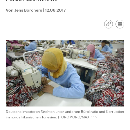
CDU, SPD und FDP regiert.-
aktuelle Weltgeschehen.
Umfragen, Prognosen,
Von Jens Borchers
|
12.06.2017
Wahlprogramme, aktuelle Berichte
Sendungen
Programm
Podcasts
und Hintergründe zu den Parteien
und Kandidaten der anstehenden
Link
Wahl.
Emai
kopieren/te
Audio-Archiv
Deutsche Investoren fürchten unter anderem Bürokratie und Korruption
im nordafrikanischen Tunesien. (TOROMORO/MAXPPP)