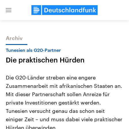
Close
menu
Archiv
Themen
Tunesien als G20-Partner
Die praktischen Hürden
Die G20-Länder streben eine engere
Zusammenarbeit mit afrikanischen Staaten an.
Mit dieser Partnerschaft sollen Anreize für
Landtagswahl Sachsen-Anhalt
USA
private Investitionen gestärkt werden.
2026
Aktuelle Beiträge, Analys
Alle Informationen
Tunesien versucht genau das schon seit
Hintergründe
Sachsen-Anhalt wählt am 6.
Wirtschaftlich und militäri
einiger Zeit – und muss dabei viele praktischer
September 2026 einen neuen
gehören die Vereinigten S
Landtag. Seit 2021 wird das
den mächtigsten Ländern 
Hürden überwinden.
Bundesland von einer Koalition aus
mit großem Einfluss auf d