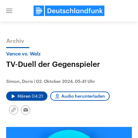
Close
menu
Archiv
Themen
Vance vs. Walz
TV-Duell der Gegenspieler
Simon, Doris
|
02. Oktober 2024, 05:41 Uhr
Hören
04:21
Audio herunterladen
Landtagswahl Sachsen-Anhalt
USA
Link
2026
Aktuelle Beiträge, Analys
Email
kopieren/teilen
Alle Informationen
Hintergründe
Sachsen-Anhalt wählt am 6.
Wirtschaftlich und militäri
September 2026 einen neuen
gehören die Vereinigten S
Landtag. Seit 2021 wird das
den mächtigsten Ländern 
Bundesland von einer Koalition aus
mit großem Einfluss auf d