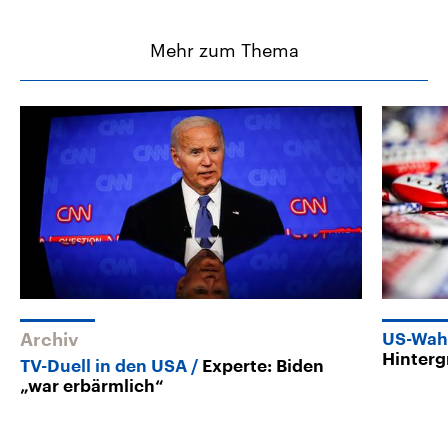
Mehr zum Thema
Archiv
US-Wah
Hinter
TV-Duell in den USA
Experte: Biden
„war erbärmlich“