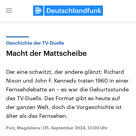
Close
menu
Geschichte der TV-Duelle
Themen
Macht der Mattscheibe
Der eine schwitzt, der andere glänzt: Richard
Nixon und John F. Kennedy traten 1960 in einer
Fernsehdebatte an – es war die Geburtsstunde
des TV-Duells. Das Format gibt es heute auf
der ganzen Welt, doch die Vorgeschichte ist
Landtagswahl Sachsen-Anhalt
USA
2026
Aktuelle Beiträge, Analys
älter als das Fernsehen.
Alle Informationen
Hintergründe
Sachsen-Anhalt wählt am 6.
Wirtschaftlich und militäri
September 2026 einen neuen
gehören die Vereinigten S
Pulz, Magdalena
|
05. September 2024, 13:00 Uhr
Landtag. Seit 2021 wird das
den mächtigsten Ländern 
Bundesland von einer Koalition aus
mit großem Einfluss auf d