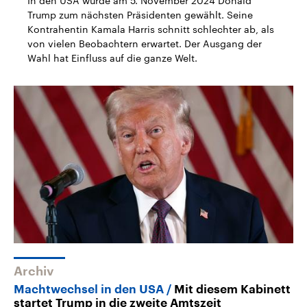
In den USA wurde am 5. November 2024 Donald
CDU, SPD und FDP regiert.-
aktuelle Weltgeschehen.
Trump zum nächsten Präsidenten gewählt. Seine
Umfragen, Prognosen,
Kontrahentin Kamala Harris schnitt schlechter ab, als
Wahlprogramme, aktuelle Berichte
Sendungen
Programm
Podcasts
und Hintergründe zu den Parteien
von vielen Beobachtern erwartet. Der Ausgang der
und Kandidaten der anstehenden
Wahl hat Einfluss auf die ganze Welt.
Wahl.
Audio-Archiv
Archiv
Machtwechsel in den USA
Mit diesem Kabinett
startet Trump in die zweite Amtszeit