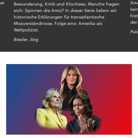
ber
Ame
Bewunderung, Kritik und Klischees. Manche fragen
kei
sich: Spinnen die Amis? In dieser Serie liefern wir
his
historische Erklärungen für transatlantische
der
Missverständnisse. Folge eins: Amerika als
Weltpolizist.
Pul
Biesler, Jörg