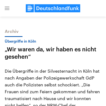
Close
menu
Archiv
Themen
Übergriffe in Köln
„Wir waren da, wir haben es nicht
gesehen“
Die Übergriffe in der Silvesternacht in Köln hat
nach Angaben der Polizeigewerkschaft GdP
Landtagswahl Sachsen-Anhalt
USA
auch die Polizisten selbst schockiert. „Die
2026
Aktuelle Beiträge, Analys
Alle Informationen
Hintergründe
Frauen sind zum Feiern gekommen und fahren
Sachsen-Anhalt wählt am 6.
Wirtschaftlich und militäri
September 2026 einen neuen
gehören die Vereinigten S
traumatisiert nach Hause und wir konnten
Landtag. Seit 2021 wird das
den mächtigsten Ländern 
nicht helfen“, so der NRW-Chef der
Bundesland von einer Koalition aus
mit großem Einfluss auf d