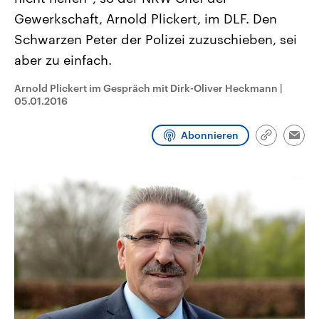
CDU, SPD und FDP regiert.-
aktuelle Weltgeschehen.
Gewerkschaft, Arnold Plickert, im DLF. Den
Umfragen, Prognosen,
Wahlprogramme, aktuelle Berichte
Schwarzen Peter der Polizei zuzuschieben, sei
Sendungen
Programm
Podcasts
und Hintergründe zu den Parteien
und Kandidaten der anstehenden
aber zu einfach.
Wahl.
Audio-Archiv
Arnold Plickert im Gespräch mit Dirk-Oliver Heckmann
|
05.01.2016
Abonnieren
Link
Emai
kopieren/te