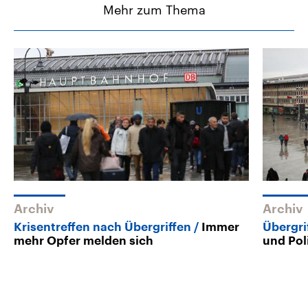
Mehr zum Thema
Archiv
Archiv
Krisentreffen nach Übergriffen
Immer
Übergri
mehr Opfer melden sich
und Pol