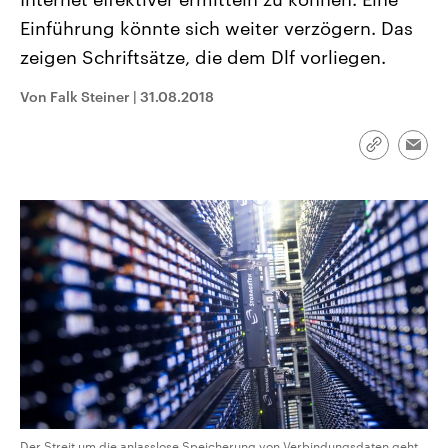
aktuelle Weltgeschehen.
Diese wird wie die Hisboll
Einführung könnte sich weiter verzögern. Das
Libanon vom Iran unterstüt
zeigen Schriftsätze, die dem Dlf vorliegen.
Sendungen
Programm
Podcasts
Von Falk Steiner
|
31.08.2018
Audio-Archiv
Link
Emai
kopieren/te
Der Streit um die anlasslose Speicherung von Verbindungsdaten geht