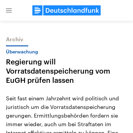
Close
menu
Archiv
Themen
Überwachung
Regierung will
Vorratsdatenspeicherung vom
EuGH prüfen lassen
Seit fast einem Jahrzehnt wird politisch und
USA
Nahostkonflikt
juristisch um die Vorratsdatenspeicherung
Aktuelle Beiträge, Analysen und
Aktuelle Lage und Hinter
Der Überfall der palästine
Hintergründe
gerungen. Ermittlungsbehörden fordern sie
Wirtschaftlich und militärisch
Terrororganisation Hamas
gehören die Vereinigten Staaten zu
Oktober 2023 auf Israel ha
immer wieder, auch um bei Straftaten im
den mächtigsten Ländern der Erde,
Region wieder die Gewalt 
mit großem Einfluss auf das
Internet effektiver ermitteln zu können. Eine
Israel möchte die Hamas z