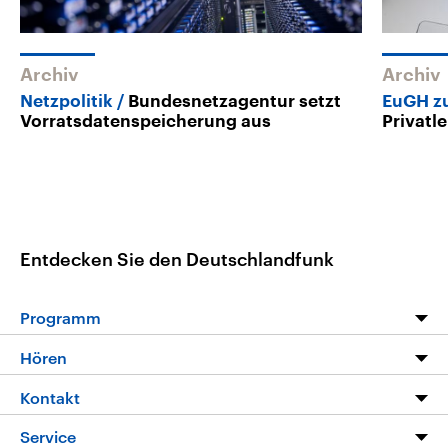
Archiv
Archiv
Netzpolitik
Bundesnetzagentur setzt
EuGH z
Vorratsdatenspeicherung aus
Privatl
Entdecken Sie den Deutschlandfunk
Programm
Programm
Hören
Alle Sendungen
Livestream
Kontakt
Die Nachrichten
Audios
Hörerservice
Service
Nachrichtenleicht