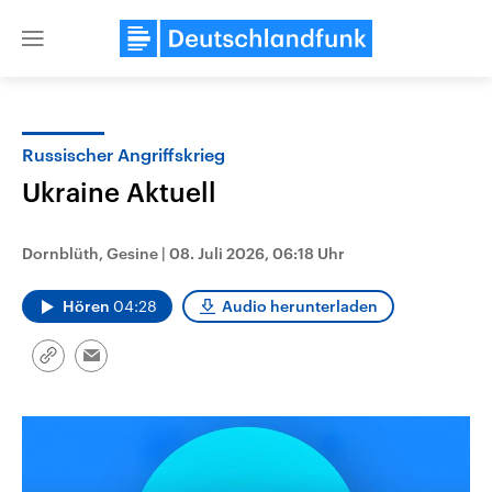
Close
menu
Russischer Angriffskrieg
Themen
Ukraine Aktuell
Dornblüth, Gesine
|
08. Juli 2026, 06:18 Uhr
Hören
04:28
Audio herunterladen
Link
Email
kopieren/teilen
Landtagswahl Sachsen-Anhalt
USA
2026
Aktuelle Beiträge, Analys
Alle Informationen
Hintergründe
Sachsen-Anhalt wählt am 6.
Wirtschaftlich und militäri
September 2026 einen neuen
gehören die Vereinigten S
Landtag. Seit 2021 wird das
den mächtigsten Ländern 
Bundesland von einer Koalition aus
mit großem Einfluss auf d