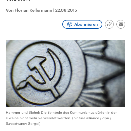
CDU, SPD und FDP regiert.-
aktuelle Weltgeschehen.
Umfragen, Prognosen,
Von Florian Kellermann
|
22.06.2015
Wahlprogramme, aktuelle Berichte
Sendungen
Programm
Podcasts
und Hintergründe zu den Parteien
und Kandidaten der anstehenden
Abonnieren
Link
Wahl.
Emai
kopieren/te
Audio-Archiv
Hammer und Sichel: Die Symbole des Kommunismus dürfen in der
Ukraine nicht mehr verwendet werden. (picture alliance / dpa /
Savostyanov Sergei)