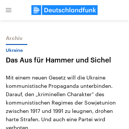
Close
menu
Archiv
Themen
Ukraine
Das Aus für Hammer und Sichel
Mit einem neuen Gesetz will die Ukraine
kommunistische Propaganda unterbinden.
Darauf, den „kriminellen Charakter“ des
Landtagswahl Sachsen-Anhalt
USA
kommunistischen Regimes der Sowjetunion
2026
Aktuelle Beiträge, Analys
Alle Informationen
zwischen 1917 und 1991 zu leugnen, drohen
Hintergründe
Sachsen-Anhalt wählt am 6.
Wirtschaftlich und militäri
harte Strafen. Und auch eine Partei wird
September 2026 einen neuen
gehören die Vereinigten S
Landtag. Seit 2021 wird das
den mächtigsten Ländern 
verboten.
Bundesland von einer Koalition aus
mit großem Einfluss auf d