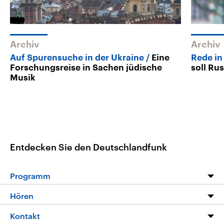
Archiv
Archiv
Auf Spurensuche in der Ukraine
Eine
Rede in
Forschungsreise in Sachen jüdische
soll Ru
Musik
Entdecken Sie den Deutschlandfunk
Programm
Programm
Hören
Alle Sendungen
Livestream
Kontakt