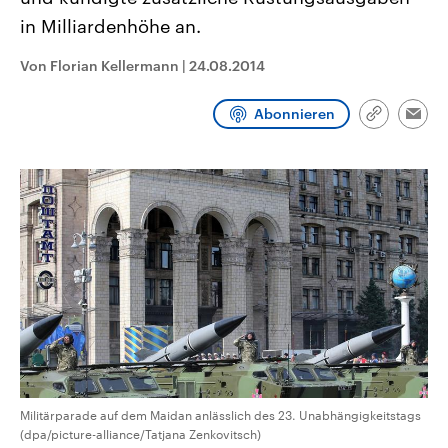
CDU, SPD und FDP regiert.-
aktuelle Weltgeschehen.
in Milliardenhöhe an.
Umfragen, Prognosen,
Wahlprogramme, aktuelle Berichte
Sendungen
Programm
Podcasts
und Hintergründe zu den Parteien
Von Florian Kellermann
|
24.08.2014
und Kandidaten der anstehenden
Wahl.
Audio-Archiv
Abonnieren
Link
Emai
kopieren/te
Militärparade auf dem Maidan anlässlich des 23. Unabhängigkeitstags
(dpa/picture-alliance/Tatjana Zenkovitsch)