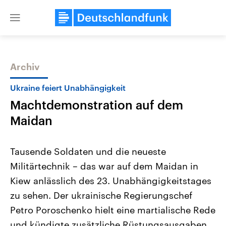
Close
menu
Archiv
Themen
Ukraine feiert Unabhängigkeit
Machtdemonstration auf dem
Maidan
Tausende Soldaten und die neueste
Militärtechnik – das war auf dem Maidan in
Landtagswahl Sachsen-Anhalt
USA
Kiew anlässlich des 23. Unabhängigkeitstages
2026
Aktuelle Beiträge, Analys
Alle Informationen
Hintergründe
zu sehen. Der ukrainische Regierungschef
Sachsen-Anhalt wählt am 6.
Wirtschaftlich und militäri
September 2026 einen neuen
gehören die Vereinigten S
Petro Poroschenko hielt eine martialische Rede
Landtag. Seit 2021 wird das
den mächtigsten Ländern 
und kündigte zusätzliche Rüstungsausgaben
Bundesland von einer Koalition aus
mit großem Einfluss auf d