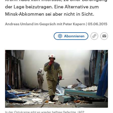
CDU, SPD und FDP regiert.-
aktuelle Weltgeschehen.
der Lage beizutragen. Eine Alternative zum
Umfragen, Prognosen,
Wahlprogramme, aktuelle Berichte
Minsk-Abkommen sei aber nicht in Sicht.
Sendungen
Programm
Podcasts
und Hintergründe zu den Parteien
und Kandidaten der anstehenden
Wahl.
Andreas Umland im Gespräch mit Peter Kapern
|
05.06.2015
Audio-Archiv
Abonnieren
Link
Emai
kopieren/te
In der Ostukraine gibt es wieder heftige Gefechte. (AFP