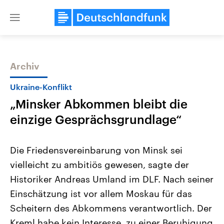
Close
menu
Archiv
Themen
Ukraine-Konflikt
„Minsker Abkommen bleibt die
einzige Gesprächsgrundlage“
Die Friedensvereinbarung von Minsk sei
vielleicht zu ambitiös gewesen, sagte der
Landtagswahl Sachsen-Anhalt
USA
Historiker Andreas Umland im DLF. Nach seiner
2026
Aktuelle Beiträge, Analys
Alle Informationen
Hintergründe
Einschätzung ist vor allem Moskau für das
Sachsen-Anhalt wählt am 6.
Wirtschaftlich und militäri
September 2026 einen neuen
gehören die Vereinigten S
Scheitern des Abkommens verantwortlich. Der
Landtag. Seit 2021 wird das
den mächtigsten Ländern 
Kreml habe kein Interesse, zu einer Beruhigung
Bundesland von einer Koalition aus
mit großem Einfluss auf d