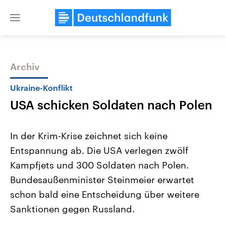
Close
menu
Archiv
Themen
Ukraine-Konflikt
USA schicken Soldaten nach Polen
In der Krim-Krise zeichnet sich keine
Entspannung ab. Die USA verlegen zwölf
Kampfjets und 300 Soldaten nach Polen.
USA
Nahostkonflikt
Bundesaußenminister Steinmeier erwartet
Aktuelle Beiträge, Analysen und
Aktuelle Lage und Hinter
Der Überfall der palästine
Hintergründe
schon bald eine Entscheidung über weitere
Wirtschaftlich und militärisch
Terrororganisation Hamas
Sanktionen gegen Russland.
gehören die Vereinigten Staaten zu
Oktober 2023 auf Israel ha
den mächtigsten Ländern der Erde,
Region wieder die Gewalt 
mit großem Einfluss auf das
Israel möchte die Hamas z