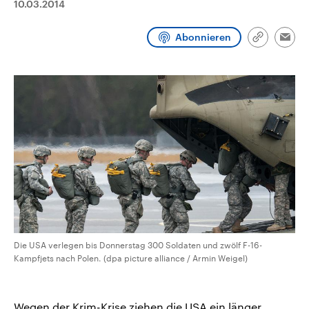
10.03.2014
aktuelle Weltgeschehen.
Diese wird wie die Hisboll
Libanon vom Iran unterstüt
Abonnieren
Sendungen
Programm
Podcasts
Link
Emai
kopieren/te
Audio-Archiv
Die USA verlegen bis Donnerstag 300 Soldaten und zwölf F-16-
Kampfjets nach Polen. (dpa picture alliance / Armin Weigel)
Wegen der Krim-Krise ziehen die USA ein länger