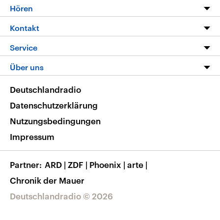
Programm
Hören
Alle Sendungen
Livestream
Kontakt
Die Nachrichten
Audios
Hörerservice
Service
Nachrichtenleicht
Podcasts
Social Media
FAQ
Über uns
Neue Beiträge auf dlf.de
Deutschlandfunk App
Newsletter
Deutschlandradio
Themen-Schwerpunkte
Nachrichten App
Deutschlandradio
Veranstaltungen
Presse
Frequenzen
Datenschutzerklärung
Musikliste
Ausbildung und Karriere
Nutzungsbedingungen
RSS
Transparenz
Impressum
Korrekturen
Barrierefreiheit
Partner
ARD
|
ZDF
|
Phoenix
|
arte
|
Chronik der Mauer
Deutschlandradio © 2026