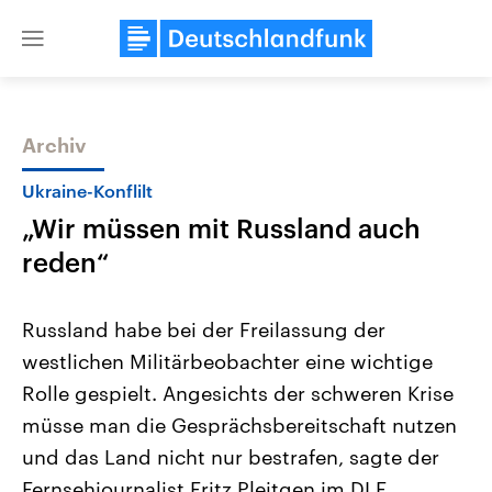
Close
menu
Archiv
Themen
Ukraine-Konflilt
„Wir müssen mit Russland auch
reden“
Russland habe bei der Freilassung der
westlichen Militärbeobachter eine wichtige
Landtagswahl Sachsen-Anhalt
USA
Rolle gespielt. Angesichts der schweren Krise
2026
Aktuelle Beiträge, Analys
Alle Informationen
Hintergründe
müsse man die Gesprächsbereitschaft nutzen
Sachsen-Anhalt wählt am 6.
Wirtschaftlich und militäri
September 2026 einen neuen
gehören die Vereinigten S
und das Land nicht nur bestrafen, sagte der
Landtag. Seit 2021 wird das
den mächtigsten Ländern 
Fernsehjournalist Fritz Pleitgen im DLF.
Bundesland von einer Koalition aus
mit großem Einfluss auf d