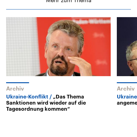
Mehr zum Thema
Archiv
Archiv
Ukraine-Konflikt
„Das Thema
Ukraine
Sanktionen wird wieder auf die
angeme
Tagesordnung kommen“