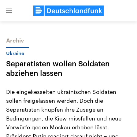
Close
menu
Archiv
Themen
Ukraine
Separatisten wollen Soldaten
abziehen lassen
Die eingekesselten ukrainischen Soldaten
sollen freigelassen werden. Doch die
USA
Nahostkonflikt
Separatisten knüpfen ihre Zusage an
Aktuelle Beiträge, Analysen und
Aktuelle Lage und Hinter
Der Überfall der palästine
Hintergründe
Bedingungen, die Kiew missfallen und neue
Wirtschaftlich und militärisch
Terrororganisation Hamas
gehören die Vereinigten Staaten zu
Oktober 2023 auf Israel ha
Vorwürfe gegen Moskau erheben lässt.
den mächtigsten Ländern der Erde,
Region wieder die Gewalt 
Präsident Putin reagiert darauf nicht – und
mit großem Einfluss auf das
Israel möchte die Hamas z