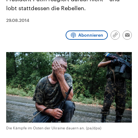
aktuelle Weltgeschehen.
Diese wird wie die Hisboll
lobt stattdessen die Rebellen.
Libanon vom Iran unterstüt
Sendungen
Programm
Podcasts
29.08.2014
Audio-Archiv
Abonnieren
Link
Emai
kopieren/te
Die Kämpfe im Osten der Ukraine dauern an. (pa/dpa)