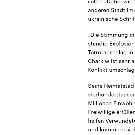
selten. Dabei wird
anderen Stadt imm
ukrainische Schri
„Die Stimmung in 
ständig Explosion
Terroranschlag in
Charkiw ist sehr 
Konflikt umschlag
Seine Heimatstadt
vierhunderttausen
Millionen Einwohn
Freiwillige erfüll
helfen Verwundete
und kümmern sich 