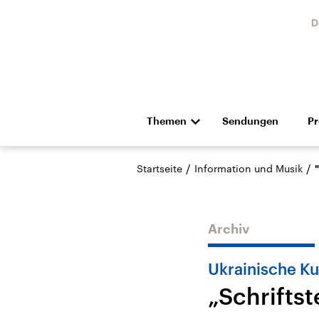
D
Themen
Sendungen
P
Die Nachrichten
Politik
/
/
Startseite
Information und Musik
Hörspiel und Feature
Musik
Archiv
Ukrainische Ku
„Schrifts
Landtagswahl Sachsen-
USA
Anhalt 2026
Aktuel