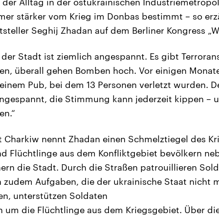
 der Alltag in der ostukrainischen Industriemetropol
er stärker vom Krieg im Donbas bestimmt – so erzä
ftsteller Seghij Zhadan auf dem Berliner Kongress „
der Stadt ist ziemlich angespannt. Es gibt Terroran
en, überall gehen Bomben hoch. Vor einigen Monat
 einem Pub, bei dem 13 Personen verletzt wurden. De
angespannt, die Stimmung kann jederzeit kippen – u
en.“
 Charkiw nennt Zhadan einen Schmelztiegel des Kri
d Flüchtlinge aus dem Konfliktgebiet bevölkern ne
ern die Stadt. Durch die Straßen patrouillieren Sol
en zudem Aufgaben, die der ukrainische Staat nicht m
n, unterstützen Soldaten
um die Flüchtlinge aus dem Kriegsgebiet. Über die