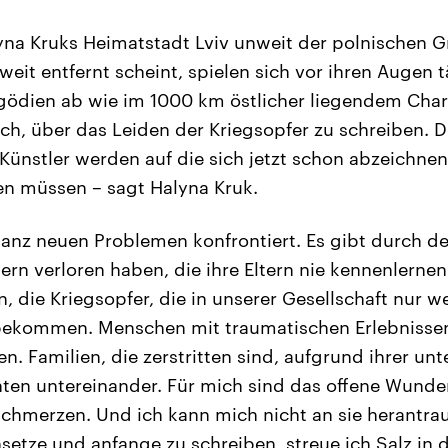
na Kruks Heimatstadt Lviv unweit der polnischen Gr
weit entfernt scheint, spielen sich vor ihren Augen t
gödien ab wie im 1000 km östlicher liegendem Char
ich, über das Leiden der Kriegsopfer zu schreiben. 
d Künstler werden auf die sich jetzt schon abzeichn
en müssen – sagt Halyna Kruk.
anz neuen Problemen konfrontiert. Es gibt durch de
ltern verloren haben, die ihre Eltern nie kennenlerne
, die Kriegsopfer, die in unserer Gesellschaft nur w
ekommen. Menschen mit traumatischen Erlebnissen.
en. Familien, die zerstritten sind, aufgrund ihrer un
hten untereinander. Für mich sind das offene Wunde
 schmerzen. Und ich kann mich nicht an sie herantrau
setze und anfange zu schreiben, streue ich Salz in 