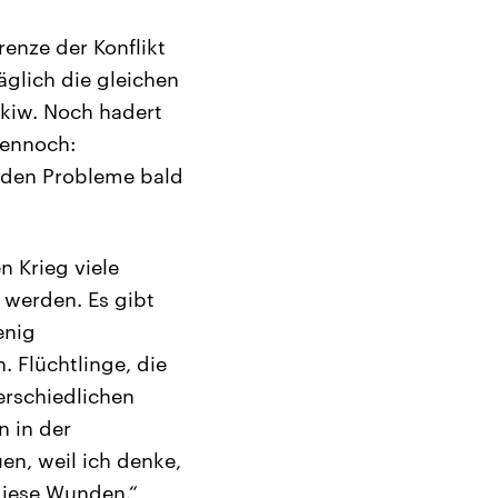
enze der Konflikt
äglich die gleichen
kiw. Noch hadert
Dennoch:
enden Probleme bald
n Krieg viele
n werden. Es gibt
enig
 Flüchtlinge, die
terschiedlichen
n in der
en, weil ich denke,
diese Wunden.“