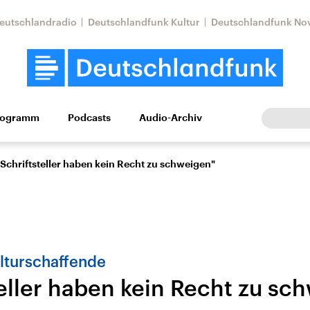
eutschlandradio
Deutschlandfunk Kultur
Deutschlandfunk No
rogramm
Podcasts
Audio-Archiv
Wirtschaft
Wissen
Kultur
Europa
Gesellschaf
"Schriftsteller haben kein Recht zu schweigen"
lturschaffende
teller haben kein Recht zu sc
Nahostkonflikt
Iran
le Beiträge,
Aktuelle Lage und
Aktuelle Lage und