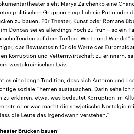
Dokumentartheater sieht Marya Zaichenko eine Chan
eten politischen Gruppen – egal ob sie Putin oder d
rücken zu bauen. Für Theater, Kunst oder Romane ü
im Donbas sei es allerdings noch zu früh – so ein Fa
urschaffenden auf dem Treffen „Werte und Wandel“ in 
htiger, das Bewusstsein für die Werte des Euromaida
n Korruption und Vetternwirtschaft zu erinnern, sag
em westukrainischen Lviv.
bt es eine lange Tradition, dass sich Autoren und Le
htige soziale Themen austauschen. Darin sehe ich
zu erklären, etwa, was bedeutet Korruption im All
nts oder was macht die sowjetische Nostalgie mit 
ass die Leute das irgendwann verstehen.“
heater Brücken bauen“