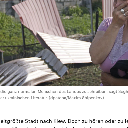
er die ganz normalen Menschen des Landes zu schreiben, sagt Segh
er ukrainischen Literatur. (dpa/epa/Maxim Shipenkov)
weitgrößte Stadt nach Kiew. Doch zu hören oder zu le