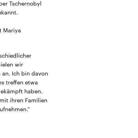
ber Tschernobyl
ekannt.
t Mariya
schiedlicher
ielen wir
an. Ich bin davon
ns treffen etwa
 gekämpft haben.
mit ihren Familien
 aufnehmen.“