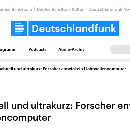
eutschlandradio
Deutschlandfunk Kultur
Deutschlandfunk No
rogramm
Podcasts
Audio-Archiv
Wirtschaft
Wissen
Kultur
Europa
Gesellschaf
schnell und ultrakurz: Forscher entwickeln Lichtwellencomputer
ll und ultrakurz: Forscher e
lencomputer
Nahostkonflikt
Iran
le Beiträge,
Aktuelle Lage und
Aktuelle Lage und