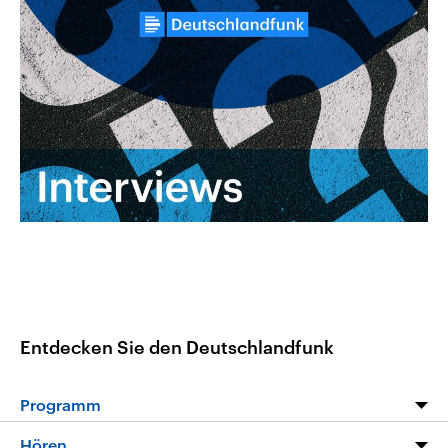
aktuelle Weltgeschehen.
Diese wird wie die Hisboll
Libanon vom Iran unterstüt
Sendungen
Programm
Podcasts
Audio-Archiv
Entdecken Sie den Deutschlandfunk
Programm
Programm
Hören