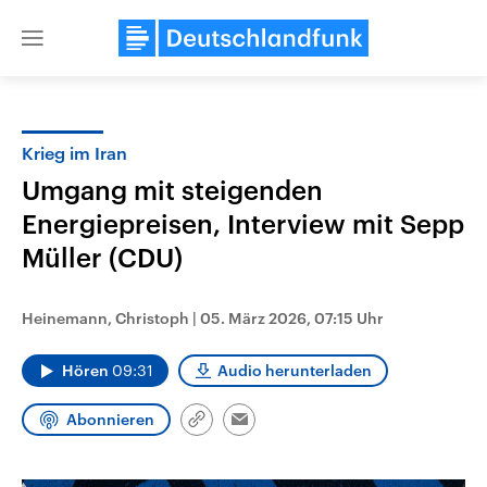
Close
menu
Krieg im Iran
Themen
Umgang mit steigenden
Energiepreisen, Interview mit Sepp
Müller (CDU)
Heinemann, Christoph
|
05. März 2026, 07:15 Uhr
Hören
09:31
Audio herunterladen
USA
Nahostkonflikt
Aktuelle Beiträge, Analysen und
Aktuelle Lage und Hinter
Der Überfall der palästine
Hintergründe
Abonnieren
Link
Email
Wirtschaftlich und militärisch
Terrororganisation Hamas
kopieren/teilen
gehören die Vereinigten Staaten zu
Oktober 2023 auf Israel ha
den mächtigsten Ländern der Erde,
Region wieder die Gewalt 
mit großem Einfluss auf das
Israel möchte die Hamas z