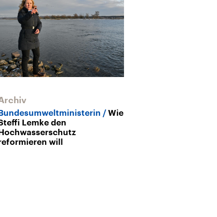
Archiv
Archiv
Bundesumweltministerin
Wie
Flut
Ein Jahr
Steffi Lemke den
Überschwemm
Hochwasserschutz
das Leben in 
reformieren will
weitergeht