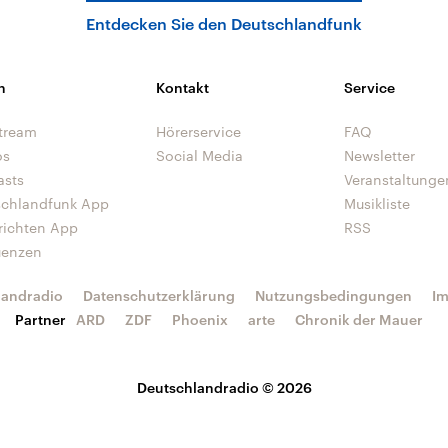
Entdecken Sie den Deutschlandfunk
n
Kontakt
Service
tream
Hörerservice
FAQ
os
Social Media
Newsletter
asts
Veranstaltunge
schlandfunk App
Musikliste
richten App
RSS
uenzen
landradio
Datenschutzerklärung
Nutzungsbedingungen
I
Partner
ARD
ZDF
Phoenix
arte
Chronik der Mauer
Deutschlandradio © 2026