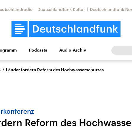
eutschlandradio
Deutschlandfunk Kultur
Deutschlandfunk No
rogramm
Podcasts
Audio-Archiv
Wirtschaft
Wissen
Kultur
Europa
Gesellschaf
/
n
Länder fordern Reform des Hochwasserschutzes
rkonferenz
rdern Reform des Hochwasse
Nahostkonflikt
Iran
le Beiträge,
Aktuelle Lage und
Aktuelle Lage und