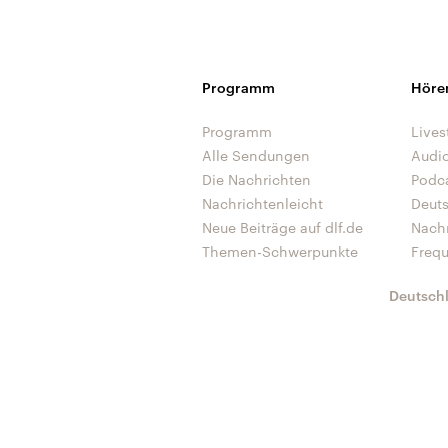
Programm
Höre
Programm
Lives
Alle Sendungen
Audi
Die Nachrichten
Podc
Nachrichtenleicht
Deut
Neue Beiträge auf dlf.de
Nach
Themen-Schwerpunkte
Freq
Deutsch