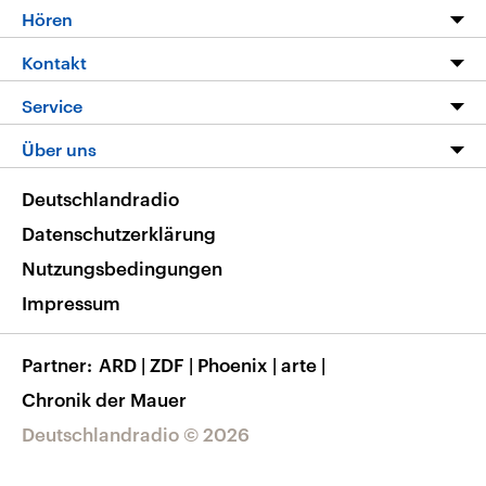
Programm
Hören
Alle Sendungen
Livestream
Kontakt
Die Nachrichten
Audios
Hörerservice
Service
Nachrichtenleicht
Podcasts
Social Media
FAQ
Über uns
Neue Beiträge auf dlf.de
Deutschlandfunk App
Newsletter
Deutschlandradio
Themen-Schwerpunkte
Nachrichten App
Deutschlandradio
Veranstaltungen
Presse
Frequenzen
Datenschutzerklärung
Musikliste
Ausbildung und Karriere
Nutzungsbedingungen
RSS
Transparenz
Impressum
Korrekturen
Barrierefreiheit
Partner
ARD
|
ZDF
|
Phoenix
|
arte
|
Chronik der Mauer
Deutschlandradio © 2026